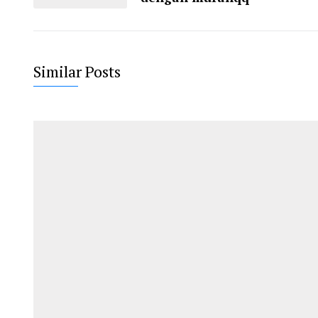
Similar Posts