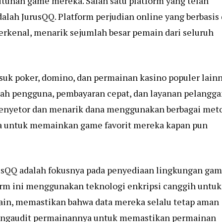
tuhan game mereka. Salah satu platform yang telah
lah JurusQQ. Platform perjudian online yang berbasis 
erkenal, menarik sejumlah besar pemain dari seluruh
uk poker, domino, dan permainan kasino populer lainn
mah pengguna, pembayaran cepat, dan layanan pelangg
menyetor dan menarik dana menggunakan berbagai met
 untuk memainkan game favorit mereka kapan pun
urusQQ adalah fokusnya pada penyediaan lingkungan ga
orm ini menggunakan teknologi enkripsi canggih untuk
ain, memastikan bahwa data mereka selalu tetap aman
r mengaudit permainannya untuk memastikan permainan