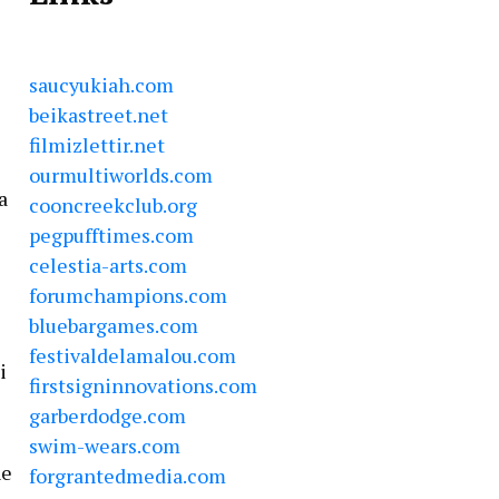
saucyukiah.com
beikastreet.net
filmizlettir.net
ourmultiworlds.com
a
cooncreekclub.org
pegpufftimes.com
celestia-arts.com
forumchampions.com
bluebargames.com
festivaldelamalou.com
i
firstsigninnovations.com
garberdodge.com
swim-wears.com
ne
forgrantedmedia.com