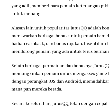
yang adil, memberi para pemain ketenangan pik
untuk menang.
Alasan lain untuk popularitas JurusQQ adalah bon
menawarkan berbagai bonus untuk pemain baru da
hadiah cashback, dan bonus rujukan. Insentif ini
mendorong pemain yang ada untuk terus bermai
Selain berbagai permainan dan bonusnya, JurusQ
memungkinkan pemain untuk mengakses game favo
dengan perangkat iOS dan Android, memudahkan
mana pun mereka berada.
Secara keseluruhan, JurusQQ telah dengan cepat