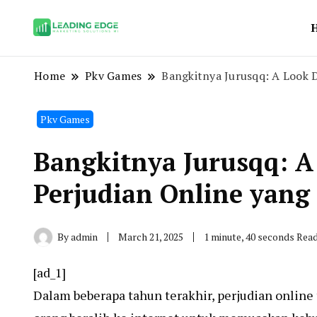
Pelajari cara mencari situs jud
Cara Mencari Situs Ju
tinggi dan layanan berkualitas.
Home
Pkv Games
Bangkitnya Jurusqq: A Look 
Pkv Games
Bangkitnya Jurusqq: A
Perjudian Online yang
By
admin
March 21, 2025
1 minute, 40 seconds Rea
[ad_1]
Dalam beberapa tahun terakhir, perjudian onlin