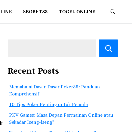
LINE
SBOBET88
TOGEL ONLINE
 ini untuk menemukan situs dengan peluang menang
at
Recent Posts
Memahami Dasar-Dasar Poker88: Panduan
Komprehensif
10 Tips Poker Penting untuk Pemula
PKV Games: Masa Depan Permainan Online atau
Sekadar Iseng-iseng?
ak