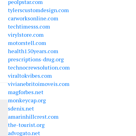
peolpstar.com
tylerscustomdesign.com
carworksonline.com
techtimesss.com
virylstore.com
motorstell.com
health150years.com
prescriptions-drug.org
technocrewsolution.com
viraltokvibes.com
vivianebritoimoveis.com
magforbes.net
monkeycap.org
sdenix.net
amarinhillcrest.com
the-tourist.org
advogato.net