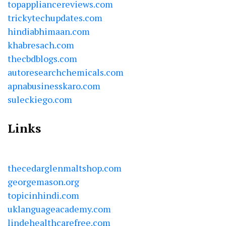
topappliancereviews.com
trickytechupdates.com
hindiabhimaan.com
khabresach.com
thecbdblogs.com
autoresearchchemicals.com
apnabusinesskaro.com
suleckiego.com
Links
thecedarglenmaltshop.com
georgemason.org
topicinhindi.com
uklanguageacademy.com
lindehealthcarefree.com