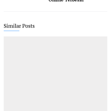
Similar Posts