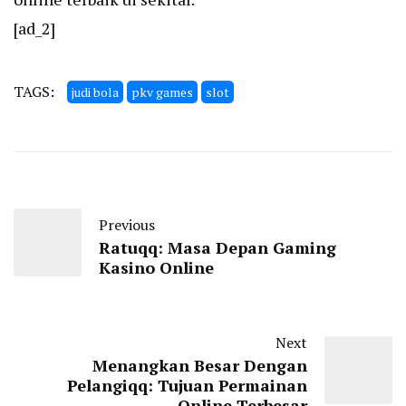
[ad_2]
TAGS:
judi bola
pkv games
slot
Previous
Ratuqq: Masa Depan Gaming
Kasino Online
Next
Menangkan Besar Dengan
Pelangiqq: Tujuan Permainan
Online Terbesar