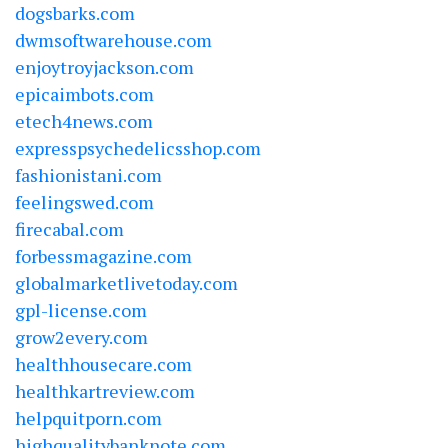
dogsbarks.com
dwmsoftwarehouse.com
enjoytroyjackson.com
epicaimbots.com
etech4news.com
expresspsychedelicsshop.com
fashionistani.com
feelingswed.com
firecabal.com
forbessmagazine.com
globalmarketlivetoday.com
gpl-license.com
grow2every.com
healthhousecare.com
healthkartreview.com
helpquitporn.com
highqualitybanknote.com