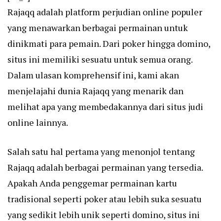
Rajaqq adalah platform perjudian online populer
yang menawarkan berbagai permainan untuk
dinikmati para pemain. Dari poker hingga domino,
situs ini memiliki sesuatu untuk semua orang.
Dalam ulasan komprehensif ini, kami akan
menjelajahi dunia Rajaqq yang menarik dan
melihat apa yang membedakannya dari situs judi
online lainnya.
Salah satu hal pertama yang menonjol tentang
Rajaqq adalah berbagai permainan yang tersedia.
Apakah Anda penggemar permainan kartu
tradisional seperti poker atau lebih suka sesuatu
yang sedikit lebih unik seperti domino, situs ini