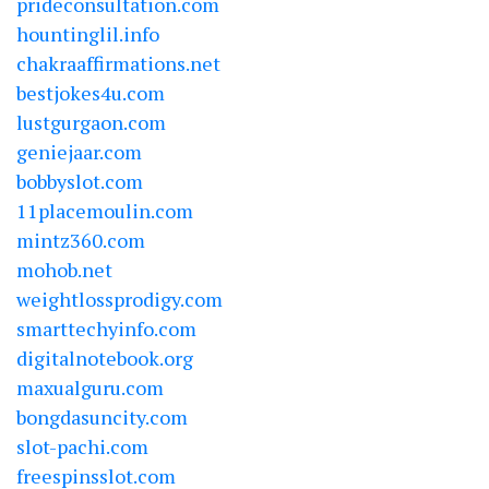
prideconsultation.com
hountinglil.info
chakraaffirmations.net
bestjokes4u.com
lustgurgaon.com
geniejaar.com
bobbyslot.com
11placemoulin.com
mintz360.com
mohob.net
weightlossprodigy.com
smarttechyinfo.com
digitalnotebook.org
maxualguru.com
bongdasuncity.com
slot-pachi.com
freespinsslot.com