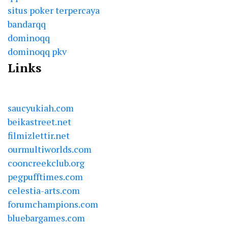
situs poker terpercaya
bandarqq
dominoqq
dominoqq pkv
Links
saucyukiah.com
beikastreet.net
filmizlettir.net
ourmultiworlds.com
cooncreekclub.org
pegpufftimes.com
celestia-arts.com
forumchampions.com
bluebargames.com