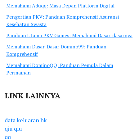
Memahami Aduqq: Masa Depan Platform Digital
Pengertian PKV: Panduan Komprehensif Asuransi
Kesehatan Swasta
Panduan Utama PKV Games: Memahami Dasar-dasarnya
Memahami Dasar-Dasar Domino99: Panduan
Komprehensif
Memahami DominoQQ: Panduan Pemula Dalam
Permainan
LINK LAINNYA
data keluaran hk
qiu qiu
qq