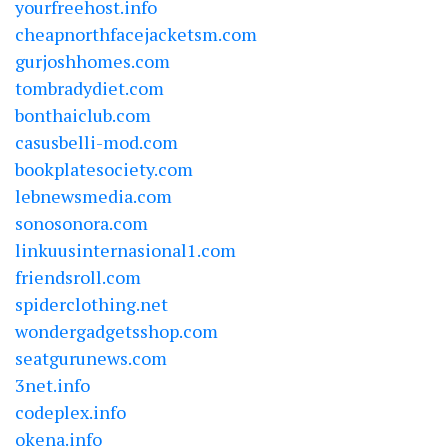
yourfreehost.info
cheapnorthfacejacketsm.com
gurjoshhomes.com
tombradydiet.com
bonthaiclub.com
casusbelli-mod.com
bookplatesociety.com
lebnewsmedia.com
sonosonora.com
linkuusinternasional1.com
friendsroll.com
spiderclothing.net
wondergadgetsshop.com
seatgurunews.com
3net.info
codeplex.info
okena.info