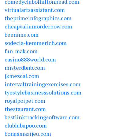
comedyclubofhiltonhead.com
virtualartsassistant.com
theprimeinfographics.com
cheapvaliumordernow.com
beenime.com
sodecia-kemmerich.com
fun-mak.com
casino888world.com
misterdbnb.com
jkmezcal.com
intervaltrainingexercises.com
tyestylebusinesssolutions.com
royalpoipet.com
thestaurant.com
bestlinktrackingsoftware.com
clublubupoo.com
bonusmazijeu.com