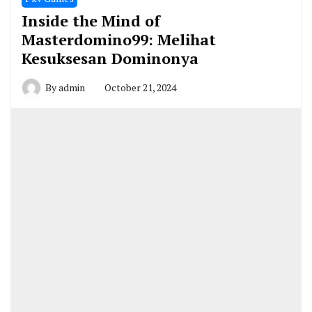
Inside the Mind of
Masterdomino99: Melihat
Kesuksesan Dominonya
By
admin
October 21, 2024