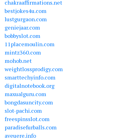
chakraaffirmations.net
bestjokes4u.com
lustgurgaon.com
geniejaar.com
bobbyslot.com
11placemoulin.com
mintz360.com
mohob.net
weightlossprodigy.com
smarttechyinfo.com
digitalnotebook.org
maxualguru.com
bongdasuncity.com
slot-pachi.com
freespinsslot.com
paradisefurballs.com
aveuere.info