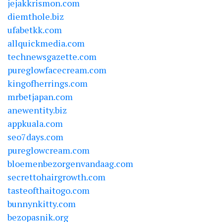
jejakkrismon.com
diemthole.biz
ufabetkk.com
allquickmedia.com
technewsgazette.com
pureglowfacecream.com
kingofherrings.com
mrbetjapan.com
anewentity.biz
appkuala.com
seo7days.com
pureglowcream.com
bloemenbezorgenvandaag.com
secrettohairgrowth.com
tasteofthaitogo.com
bunnynkitty.com
bezopasnik.org