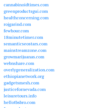
cannabinoidtimes.com
greenproductsgui.com
healthconcerning.com
rojgarind.com
fewhour.com
18minutetimer.com
semanticseostars.com
mainstreamzone.com
growmarijuanas.com
webnshare.com
overlygeneralization.com
ethiopianetwork.org
gadgetsmesh.com
justicefornevada.com
leisuretours.info
hellotbsbro.com