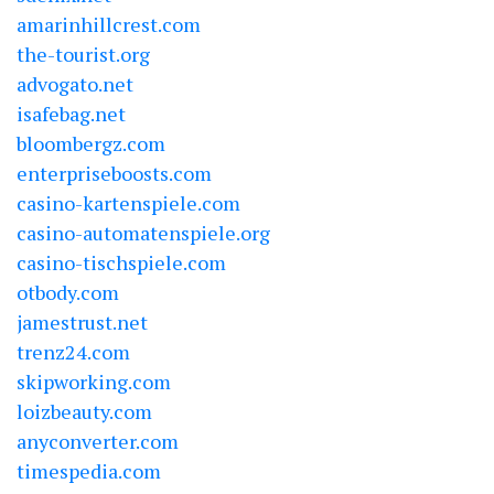
amarinhillcrest.com
the-tourist.org
advogato.net
isafebag.net
bloombergz.com
enterpriseboosts.com
casino-kartenspiele.com
casino-automatenspiele.org
casino-tischspiele.com
otbody.com
jamestrust.net
trenz24.com
skipworking.com
loizbeauty.com
anyconverter.com
timespedia.com