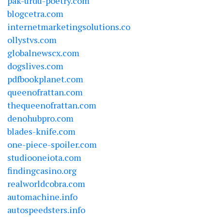
pak-urdu-poetry.com
blogcetra.com
internetmarketingsolutions.co
ollystvs.com
globalnewscx.com
dogslives.com
pdfbookplanet.com
queenofrattan.com
thequeenofrattan.com
denohubpro.com
blades-knife.com
one-piece-spoiler.com
studiooneiota.com
findingcasino.org
realworldcobra.com
automachine.info
autospeedsters.info