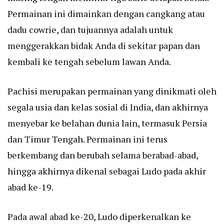
Permainan ini dimainkan dengan cangkang atau
dadu cowrie, dan tujuannya adalah untuk
menggerakkan bidak Anda di sekitar papan dan
kembali ke tengah sebelum lawan Anda.
Pachisi merupakan permainan yang dinikmati oleh
segala usia dan kelas sosial di India, dan akhirnya
menyebar ke belahan dunia lain, termasuk Persia
dan Timur Tengah. Permainan ini terus
berkembang dan berubah selama berabad-abad,
hingga akhirnya dikenal sebagai Ludo pada akhir
abad ke-19.
Pada awal abad ke-20, Ludo diperkenalkan ke