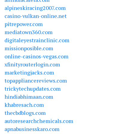
alpineskiracing2007.com
casino-vulkan-online.net
pitrepower.com
mediatown360.com
digitaleyestrainclinic.com
missionposible.com
online-casinos-vegas.com
xfinityrouterlogin.com
marketingjacks.com
topappliancereviews.com
trickytechupdates.com
hindiabhimaan.com
khabresach.com
thecbdblogs.com
autoresearchchemicals.com
apnabusinesskaro.com