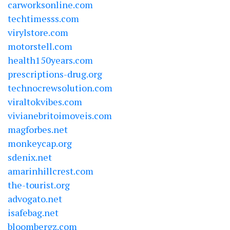
carworksonline.com
techtimesss.com
virylstore.com
motorstell.com
health150years.com
prescriptions-drug.org
technocrewsolution.com
viraltokvibes.com
vivianebritoimoveis.com
magforbes.net
monkeycap.org
sdenix.net
amarinhillcrest.com
the-tourist.org
advogato.net
isafebag.net
bloombergz.com