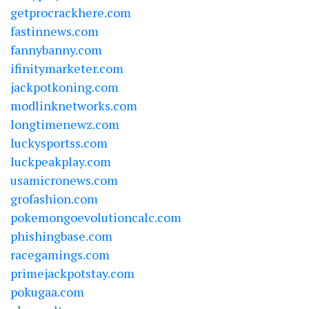
getprocrackhere.com
fastinnews.com
fannybanny.com
ifinitymarketer.com
jackpotkoning.com
modlinknetworks.com
longtimenewz.com
luckysportss.com
luckpeakplay.com
usamicronews.com
grofashion.com
pokemongoevolutioncalc.com
phishingbase.com
racegamings.com
primejackpotstay.com
pokugaa.com