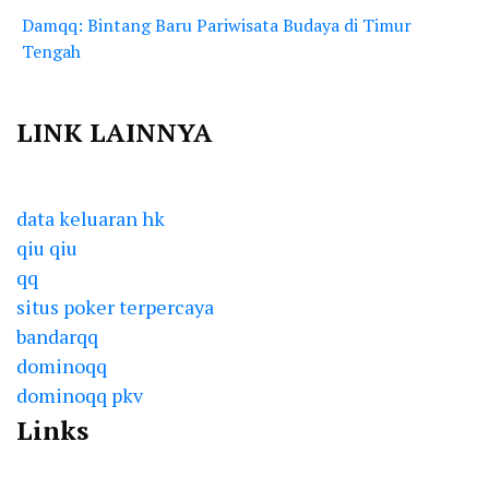
Damqq: Bintang Baru Pariwisata Budaya di Timur
Tengah
LINK LAINNYA
data keluaran hk
qiu qiu
qq
situs poker terpercaya
bandarqq
dominoqq
dominoqq pkv
Links