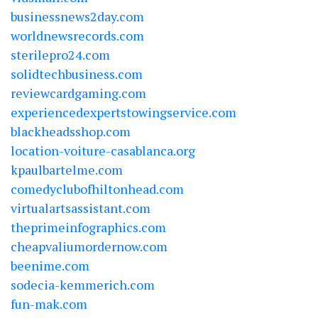
businessnews2day.com
worldnewsrecords.com
sterilepro24.com
solidtechbusiness.com
reviewcardgaming.com
experiencedexpertstowingservice.com
blackheadsshop.com
location-voiture-casablanca.org
kpaulbartelme.com
comedyclubofhiltonhead.com
virtualartsassistant.com
theprimeinfographics.com
cheapvaliumordernow.com
beenime.com
sodecia-kemmerich.com
fun-mak.com