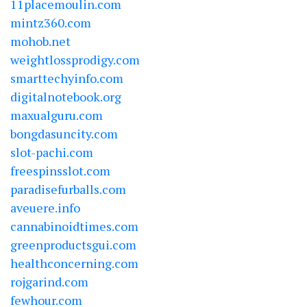
11placemoulin.com
mintz360.com
mohob.net
weightlossprodigy.com
smarttechyinfo.com
digitalnotebook.org
maxualguru.com
bongdasuncity.com
slot-pachi.com
freespinsslot.com
paradisefurballs.com
aveuere.info
cannabinoidtimes.com
greenproductsgui.com
healthconcerning.com
rojgarind.com
fewhour.com