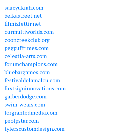
saucyukiah.com
beikastreet.net
filmizlettir.net
ourmultiworlds.com
cooncreekclub.org
pegpufftimes.com
celestia-arts.com
forumchampions.com
bluebargames.com
festivaldelamalou.com
firstsigninnovations.com
garberdodge.com
swim-wears.com
forgrantedmedia.com
peolpstar.com
tylerscustomdesign.com