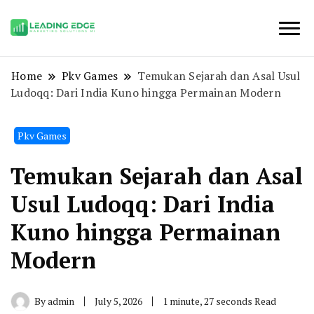
Pelajari cara mencari situs judi
Cara Mencari Situs Judi
online gampang menang dengan
Online Gampang Menang
Home
Pkv Games
Temukan Sejarah dan Asal Usul
cepat. Ikuti panduan ini untuk
Ludoqq: Dari India Kuno hingga Permainan Modern
dengan Cepat
menemukan situs dengan peluang
menang tinggi dan layanan
Pkv Games
berkualitas.
Temukan Sejarah dan Asal
Usul Ludoqq: Dari India
Kuno hingga Permainan
Modern
By
admin
July 5, 2026
1 minute, 27 seconds Read