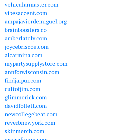
vehicularmaster.com
vibesaccent.com
ampajavierdemiguel.org
brainboosters.co
amberlately.com
joycebriscoe.com
aicarmina.com
mypartysupplystore.com
annforwisconsin.com
findjaipur.com
cultofjim.com
glimmerick.com
davidfollett.com
newcollegebeat.com
reverbnewyork.com
skinmerch.com
usvisaforum.com