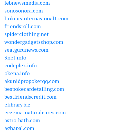
lebnewsmedia.com
sonosonora.com
linkuusinternasional1.com
friendsroll.com
spiderclothing.net
wondergadgetsshop.com
seatgurunews.com
3net.info
codeplex.info
okena.info
akunidpropokerqq.com
bespokecardetailing.com
bestfriendscredit.com
elibrary.biz
eczema-naturalcures.com
astro-bath.com
aghapal.com