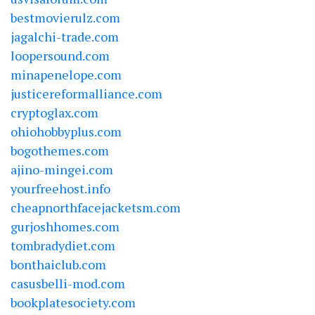
bestmovierulz.com
jagalchi-trade.com
loopersound.com
minapenelope.com
justicereformalliance.com
cryptoglax.com
ohiohobbyplus.com
bogothemes.com
ajino-mingei.com
yourfreehost.info
cheapnorthfacejacketsm.com
gurjoshhomes.com
tombradydiet.com
bonthaiclub.com
casusbelli-mod.com
bookplatesociety.com