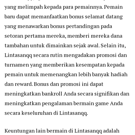
yang melimpah kepada para pemainnya. Pemain
baru dapat memanfaatkan bonus selamat datang
yang menawarkan bonus pertandingan pada
setoran pertama mereka, memberi mereka dana
tambahan untuk dimainkan sejak awal. Selain itu,
Lintasanqq secara rutin mengadakan promosi dan
turnamen yang memberikan kesempatan kepada
pemain untuk memenangkan lebih banyak hadiah
dan reward. Bonus dan promosi ini dapat
meningkatkan bankroll Anda secara signifikan dan
meningkatkan pengalaman bermain game Anda
secara keseluruhan di Lintasanqq.
Keuntungan lain bermain di Lintasanqq adalah