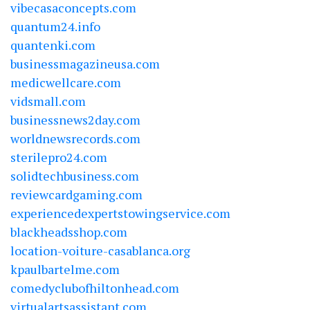
vibecasaconcepts.com
quantum24.info
quantenki.com
businessmagazineusa.com
medicwellcare.com
vidsmall.com
businessnews2day.com
worldnewsrecords.com
sterilepro24.com
solidtechbusiness.com
reviewcardgaming.com
experiencedexpertstowingservice.com
blackheadsshop.com
location-voiture-casablanca.org
kpaulbartelme.com
comedyclubofhiltonhead.com
virtualartsassistant.com