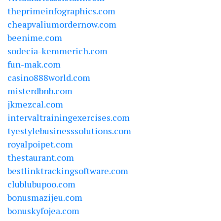
theprimeinfographics.com
cheapvaliumordernow.com
beenime.com
sodecia-kemmerich.com
fun-mak.com
casino888world.com
misterdbnb.com
jkmezcal.com
intervaltrainingexercises.com
tyestylebusinesssolutions.com
royalpoipet.com
thestaurant.com
bestlinktrackingsoftware.com
clublubupoo.com
bonusmazijeu.com
bonuskyfojea.com