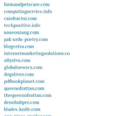
farmandpetscare.com
computingservice.info
caiofracini.com
techpositive.info
unseonrang.com
pak-urdu-poetry.com
blogcetra.com
internetmarketingsolutions.co
ollystvs.com
globalnewscx.com
dogslives.com
pdfbookplanet.com
queenofrattan.com
thequeenofrattan.com
denohubpro.com
blades-knife.com