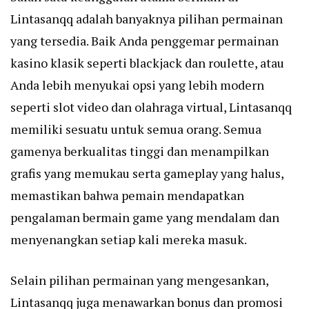
Lintasanqq adalah banyaknya pilihan permainan
yang tersedia. Baik Anda penggemar permainan
kasino klasik seperti blackjack dan roulette, atau
Anda lebih menyukai opsi yang lebih modern
seperti slot video dan olahraga virtual, Lintasanqq
memiliki sesuatu untuk semua orang. Semua
gamenya berkualitas tinggi dan menampilkan
grafis yang memukau serta gameplay yang halus,
memastikan bahwa pemain mendapatkan
pengalaman bermain game yang mendalam dan
menyenangkan setiap kali mereka masuk.
Selain pilihan permainan yang mengesankan,
Lintasanqq juga menawarkan bonus dan promosi