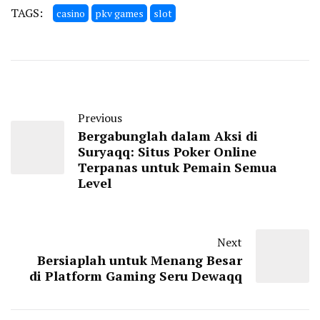
TAGS:
casino
pkv games
slot
Previous
Bergabunglah dalam Aksi di
Suryaqq: Situs Poker Online
Terpanas untuk Pemain Semua
Level
Next
Bersiaplah untuk Menang Besar
di Platform Gaming Seru Dewaqq