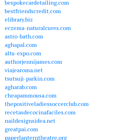
bespokecardetailing.com
bestfriendscredit.com
elibrary.biz
eczema-naturalcures.com
astro-bath.com
aghapal.com
altu-expo.com
authorjennijames.com
viajearoma.net
tsutsuji-parkin.com
agharab.com
cheapammousa.com
thepositiveladiessoccerclub.com
recetasdecocinafaciles.com
naildesignsidea.net
greatpai.com
paperlanterntheatre.org