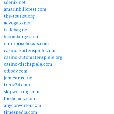
sdenix.net
amarinhillcrest.com
the-tourist.org
advogato.net
isafebag.net
bloombergz.com
enterpriseboosts.com
casino-kartenspiele.com
casino-automatenspiele.org
casino-tischspiele.com
otbody.com
jamestrust.net
trenz24.com
skipworking.com
loizbeauty.com
anyconverter.com
timespedia.com