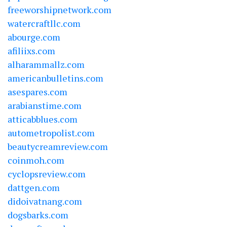
freeworshipnetwork.com
watercraftllc.com
abourge.com
afiliixs.com
alharammallz.com
americanbulletins.com
asespares.com
arabianstime.com
atticabblues.com
autometropolist.com
beautycreamreview.com
coinmoh.com
cyclopsreview.com
dattgen.com
didoivatnang.com
dogsbarks.com