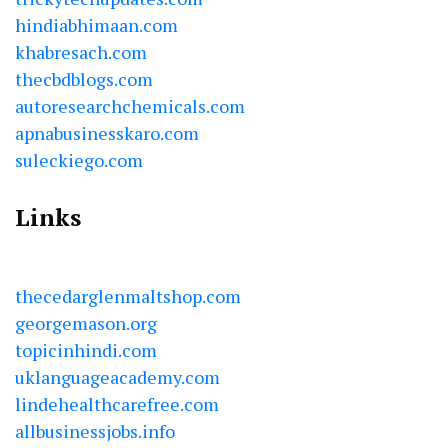
hindiabhimaan.com
khabresach.com
thecbdblogs.com
autoresearchchemicals.com
apnabusinesskaro.com
suleckiego.com
Links
thecedarglenmaltshop.com
georgemason.org
topicinhindi.com
uklanguageacademy.com
lindehealthcarefree.com
allbusinessjobs.info