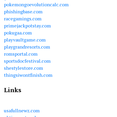
pokemongoevolutioncalc.com
phishingbase.com
racegamings.com
primejackpotstay.com
pokugaa.com
playvaultgame.com
playgrandresorts.com
romsportal.com
sportsdocfestival.com
shestylestore.com
thingsiwontfinish.com
Links
usafullnewz.com