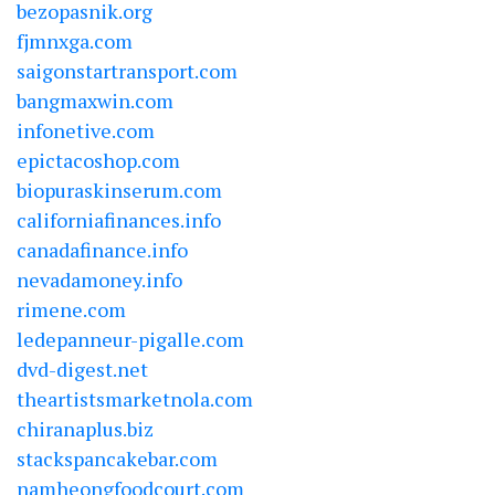
bezopasnik.org
fjmnxga.com
saigonstartransport.com
bangmaxwin.com
infonetive.com
epictacoshop.com
biopuraskinserum.com
californiafinances.info
canadafinance.info
nevadamoney.info
rimene.com
ledepanneur-pigalle.com
dvd-digest.net
theartistsmarketnola.com
chiranaplus.biz
stackspancakebar.com
namheongfoodcourt.com