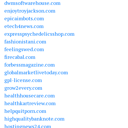
dwmsoftwarehouse.com
enjoytroyjackson.com
epicaimbots.com
etech4news.com
expresspsychedelicsshop.com
fashionistani.com
feelingswed.com
firecabal.com
forbessmagazine.com
globalmarketlivetoday.com
gpl-license.com
grow2every.com
healthhousecare.com
healthkartreview.com
helpquitporn.com
highqualitybanknote.com
hostingnews24.com