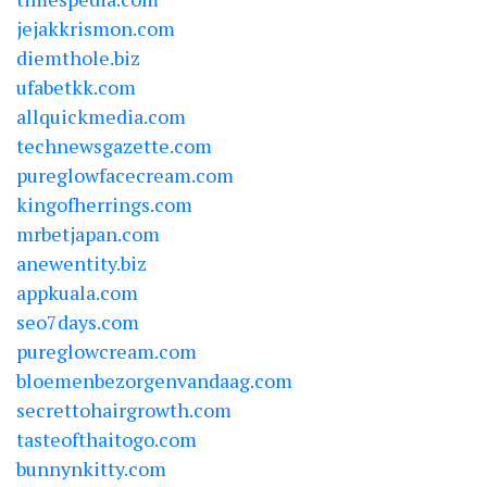
jejakkrismon.com
diemthole.biz
ufabetkk.com
allquickmedia.com
technewsgazette.com
pureglowfacecream.com
kingofherrings.com
mrbetjapan.com
anewentity.biz
appkuala.com
seo7days.com
pureglowcream.com
bloemenbezorgenvandaag.com
secrettohairgrowth.com
tasteofthaitogo.com
bunnynkitty.com