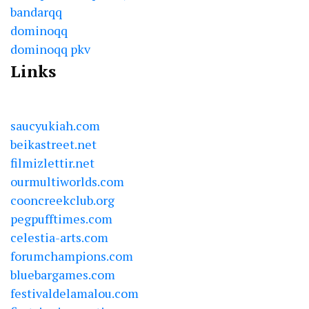
bandarqq
dominoqq
dominoqq pkv
Links
saucyukiah.com
beikastreet.net
filmizlettir.net
ourmultiworlds.com
cooncreekclub.org
pegpufftimes.com
celestia-arts.com
forumchampions.com
bluebargames.com
festivaldelamalou.com