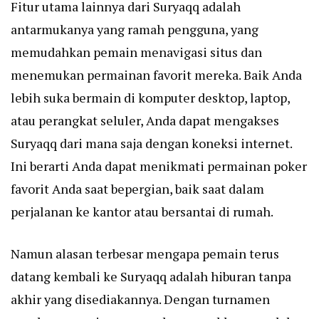
Fitur utama lainnya dari Suryaqq adalah
antarmukanya yang ramah pengguna, yang
memudahkan pemain menavigasi situs dan
menemukan permainan favorit mereka. Baik Anda
lebih suka bermain di komputer desktop, laptop,
atau perangkat seluler, Anda dapat mengakses
Suryaqq dari mana saja dengan koneksi internet.
Ini berarti Anda dapat menikmati permainan poker
favorit Anda saat bepergian, baik saat dalam
perjalanan ke kantor atau bersantai di rumah.
Namun alasan terbesar mengapa pemain terus
datang kembali ke Suryaqq adalah hiburan tanpa
akhir yang disediakannya. Dengan turnamen