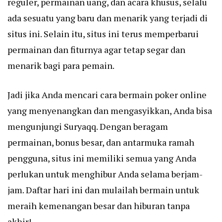
reguler, permainan uang, dan acara khusus, selalu
ada sesuatu yang baru dan menarik yang terjadi di
situs ini. Selain itu, situs ini terus memperbarui
permainan dan fiturnya agar tetap segar dan
menarik bagi para pemain.
Jadi jika Anda mencari cara bermain poker online
yang menyenangkan dan mengasyikkan, Anda bisa
mengunjungi Suryaqq. Dengan beragam
permainan, bonus besar, dan antarmuka ramah
pengguna, situs ini memiliki semua yang Anda
perlukan untuk menghibur Anda selama berjam-
jam. Daftar hari ini dan mulailah bermain untuk
meraih kemenangan besar dan hiburan tanpa
akhir!