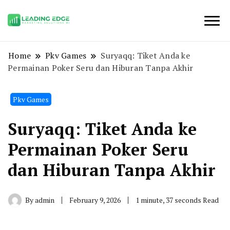
Pelajari cara mencari situs judi
Cara Mencari Situs Judi
online gampang menang dengan
Online Gampang Menang
Home
Pkv Games
Suryaqq: Tiket Anda ke
cepat. Ikuti panduan ini untuk
Permainan Poker Seru dan Hiburan Tanpa Akhir
dengan Cepat
menemukan situs dengan peluang
menang tinggi dan layanan
Pkv Games
berkualitas.
Suryaqq: Tiket Anda ke
Permainan Poker Seru
dan Hiburan Tanpa Akhir
By
admin
February 9, 2026
1 minute, 37 seconds Read