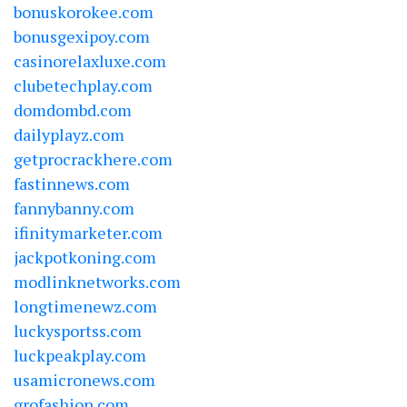
bonuskorokee.com
bonusgexipoy.com
casinorelaxluxe.com
clubetechplay.com
domdombd.com
dailyplayz.com
getprocrackhere.com
fastinnews.com
fannybanny.com
ifinitymarketer.com
jackpotkoning.com
modlinknetworks.com
longtimenewz.com
luckysportss.com
luckpeakplay.com
usamicronews.com
grofashion.com