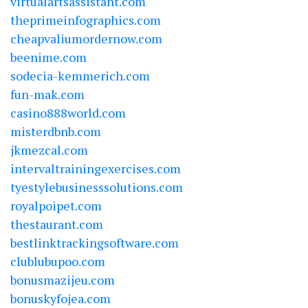
virtualartsassistant.com
theprimeinfographics.com
cheapvaliumordernow.com
beenime.com
sodecia-kemmerich.com
fun-mak.com
casino888world.com
misterdbnb.com
jkmezcal.com
intervaltrainingexercises.com
tyestylebusinesssolutions.com
royalpoipet.com
thestaurant.com
bestlinktrackingsoftware.com
clublubupoo.com
bonusmazijeu.com
bonuskyfojea.com