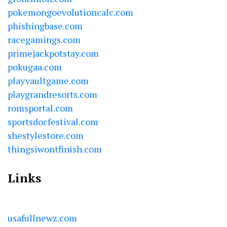
pokemongoevolutioncalc.com
phishingbase.com
racegamings.com
primejackpotstay.com
pokugaa.com
playvaultgame.com
playgrandresorts.com
romsportal.com
sportsdocfestival.com
shestylestore.com
thingsiwontfinish.com
Links
usafullnewz.com