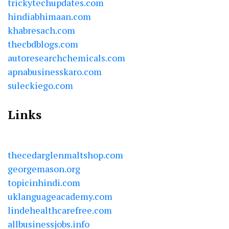
trickytechupdates.com
hindiabhimaan.com
khabresach.com
thecbdblogs.com
autoresearchchemicals.com
apnabusinesskaro.com
suleckiego.com
Links
thecedarglenmaltshop.com
georgemason.org
topicinhindi.com
uklanguageacademy.com
lindehealthcarefree.com
allbusinessjobs.info