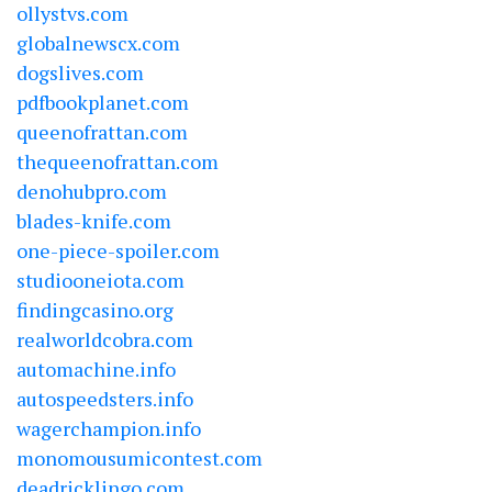
ollystvs.com
globalnewscx.com
dogslives.com
pdfbookplanet.com
queenofrattan.com
thequeenofrattan.com
denohubpro.com
blades-knife.com
one-piece-spoiler.com
studiooneiota.com
findingcasino.org
realworldcobra.com
automachine.info
autospeedsters.info
wagerchampion.info
monomousumicontest.com
deadricklingo.com