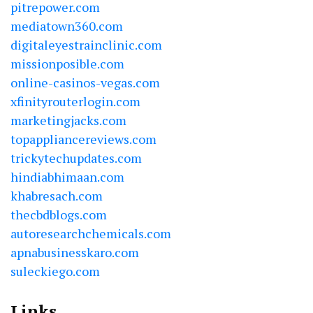
pitrepower.com
mediatown360.com
digitaleyestrainclinic.com
missionposible.com
online-casinos-vegas.com
xfinityrouterlogin.com
marketingjacks.com
topappliancereviews.com
trickytechupdates.com
hindiabhimaan.com
khabresach.com
thecbdblogs.com
autoresearchchemicals.com
apnabusinesskaro.com
suleckiego.com
Links