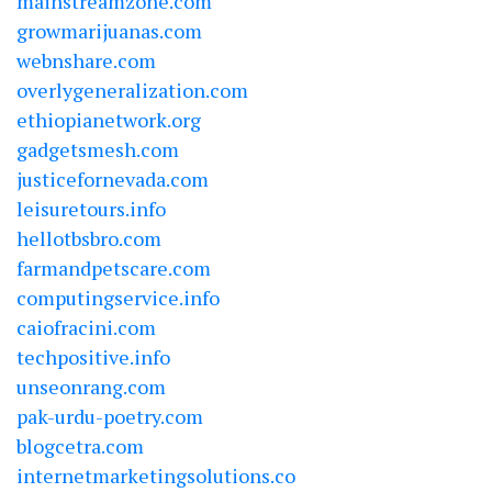
mainstreamzone.com
growmarijuanas.com
webnshare.com
overlygeneralization.com
ethiopianetwork.org
gadgetsmesh.com
justicefornevada.com
leisuretours.info
hellotbsbro.com
farmandpetscare.com
computingservice.info
caiofracini.com
techpositive.info
unseonrang.com
pak-urdu-poetry.com
blogcetra.com
internetmarketingsolutions.co