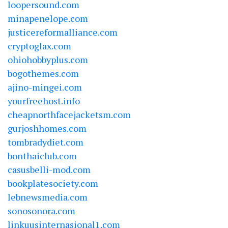
loopersound.com
minapenelope.com
justicereformalliance.com
cryptoglax.com
ohiohobbyplus.com
bogothemes.com
ajino-mingei.com
yourfreehost.info
cheapnorthfacejacketsm.com
gurjoshhomes.com
tombradydiet.com
bonthaiclub.com
casusbelli-mod.com
bookplatesociety.com
lebnewsmedia.com
sonosonora.com
linkuusinternasional1.com