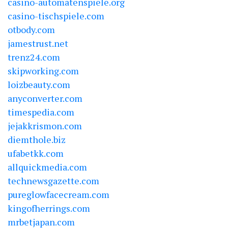
casino-automatenspiele.org
casino-tischspiele.com
otbody.com
jamestrust.net
trenz24.com
skipworking.com
loizbeauty.com
anyconverter.com
timespedia.com
jejakkrismon.com
diemthole.biz
ufabetkk.com
allquickmedia.com
technewsgazette.com
pureglowfacecream.com
kingofherrings.com
mrbetjapan.com