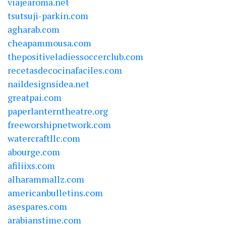
viajearoma.net
tsutsuji-parkin.com
agharab.com
cheapammousa.com
thepositiveladiessoccerclub.com
recetasdecocinafaciles.com
naildesignsidea.net
greatpai.com
paperlanterntheatre.org
freeworshipnetwork.com
watercraftllc.com
abourge.com
afiliixs.com
alharammallz.com
americanbulletins.com
asespares.com
arabianstime.com