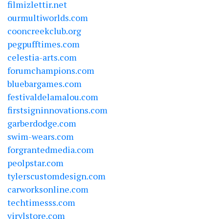
filmizlettir.net
ourmultiworlds.com
cooncreekclub.org
pegpufftimes.com
celestia-arts.com
forumchampions.com
bluebargames.com
festivaldelamalou.com
firstsigninnovations.com
garberdodge.com
swim-wears.com
forgrantedmedia.com
peolpstar.com
tylerscustomdesign.com
carworksonline.com
techtimesss.com
virylstore.com