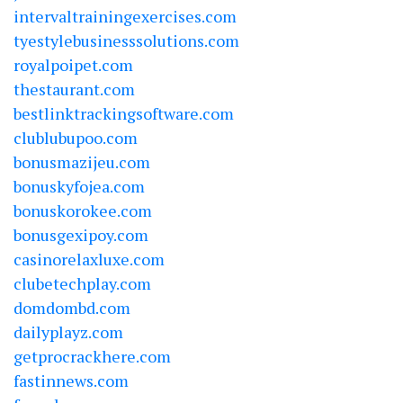
intervaltrainingexercises.com
tyestylebusinesssolutions.com
royalpoipet.com
thestaurant.com
bestlinktrackingsoftware.com
clublubupoo.com
bonusmazijeu.com
bonuskyfojea.com
bonuskorokee.com
bonusgexipoy.com
casinorelaxluxe.com
clubetechplay.com
domdombd.com
dailyplayz.com
getprocrackhere.com
fastinnews.com