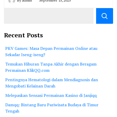
By
admin
September 15, 2025
Recent Posts
PKV Games: Masa Depan Permainan Online atau
Sekadar Iseng-iseng?
Temukan Hiburan Tanpa Akhir dengan Beragam
Permainan KlikQQ.com
Pentingnya Hematologi dalam Mendiagnosis dan
Mengobati Kelainan Darah
Melepaskan Sensasi Permainan Kasino di Janjiqq
Damqq: Bintang Baru Pariwisata Budaya di Timur
Tengah