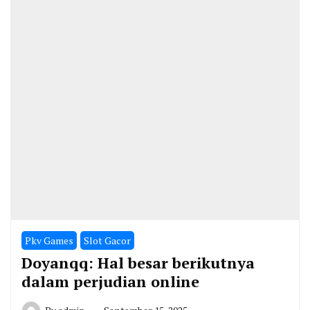
Pkv Games
Slot Gacor
Doyanqq: Hal besar berikutnya
dalam perjudian online