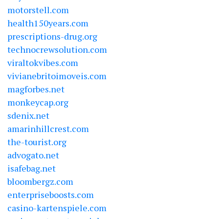
motorstell.com
health150years.com
prescriptions-drug.org
technocrewsolution.com
viraltokvibes.com
vivianebritoimoveis.com
magforbes.net
monkeycap.org
sdenix.net
amarinhillcrest.com
the-tourist.org
advogato.net
isafebag.net
bloombergz.com
enterpriseboosts.com
casino-kartenspiele.com