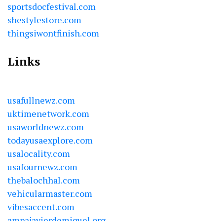
sportsdocfestival.com
shestylestore.com
thingsiwontfinish.com
Links
usafullnewz.com
uktimenetwork.com
usaworldnewz.com
todayusaexplore.com
usalocality.com
usafournewz.com
thebalochhal.com
vehicularmaster.com
vibesaccent.com
ampajavierdemiguel.org