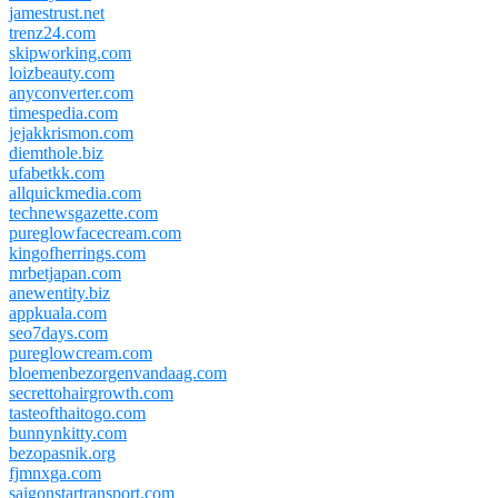
jamestrust.net
trenz24.com
skipworking.com
loizbeauty.com
anyconverter.com
timespedia.com
jejakkrismon.com
diemthole.biz
ufabetkk.com
allquickmedia.com
technewsgazette.com
pureglowfacecream.com
kingofherrings.com
mrbetjapan.com
anewentity.biz
appkuala.com
seo7days.com
pureglowcream.com
bloemenbezorgenvandaag.com
secrettohairgrowth.com
tasteofthaitogo.com
bunnynkitty.com
bezopasnik.org
fjmnxga.com
saigonstartransport.com