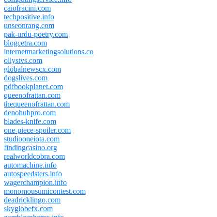
caiofracini.com
techpositive.info
unseonrang.com
pak-urdu-poetry.com
blogcetra.com
internetmarketingsolutions.co
ollystvs.com
globalnewscx.com
dogslives.com
pdfbookplanet.com
queenofrattan.com
thequeenofrattan.com
denohubpro.com
blades-knife.com
one-piece-spoiler.com
studiooneiota.com
findingcasino.org
realworldcobra.com
automachine.info
autospeedsters.info
wagerchampion.info
monomousumicontest.com
deadricklingo.com
skyglobefx.com