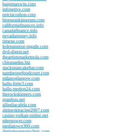
bangmaxwin.com
infonetive.com
epictacoshop.com
biopuraskinserum.com
californiafinances.info
canadafinance.info
nevadamoney.info
rimene.com
ledepanneur-pigalle.com
dvd-digest.net
theartistsmarketnola.com
chiranaplus.biz
stackspancakebar.com
namheongfoodcourt.com
milanoglasgow.com
hallu-forte3.com
hallu-motion24.com
therockskippers.com
granfoss.net
allindiacafela.com
alpineskiracing2007.com
casino-vulkan-online.net
pitrepower.com
mediatown360.com
digitaleyestrainclinic.com