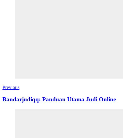
Previous
Bandarjudiqq: Panduan Utama Judi Online