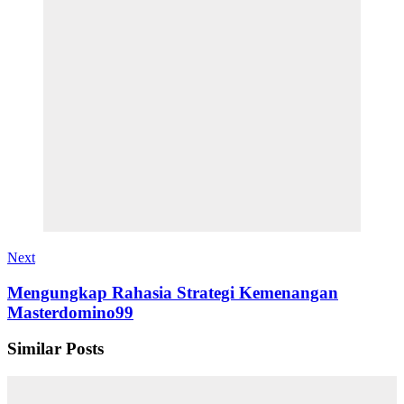
Next
Mengungkap Rahasia Strategi Kemenangan
Masterdomino99
Similar Posts