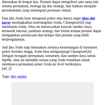
ditemukan di tempat lain. Pemain dapat mengobrol satu sama lain
selama permainan, berbagi tip dan strategi, dan bahkan menjalin
persahabatan yang melampaui perasaan virtual.
Dan jika Anda baru mengenal poker atau hanya ingin
situs slot
gacor
meningkatkan keterampilan Anda, ChampionQQ siap
membantu Anda. Situs ini menawarkan banyak sumber daya,
termasuk tutorial, panduan strategi, dan forum tempat pemain dapat
mengajukan pertanyaan dan belajar dari pemain yang lebih
berpengalaman.
Jadi jika Anda siap merasakan serunya kemenangan di turnamen
poker berisiko tinggi, Anda bisa mengunjungi ChampionQQ.
Dengan beragam permainan, turnamen, dan sumber daya untuk
dipilih, situs ini memiliki semua yang Anda butuhkan untuk
membawa permainan poker Anda ke level berikutnya.
[ad_2]
Tags:
pkv games