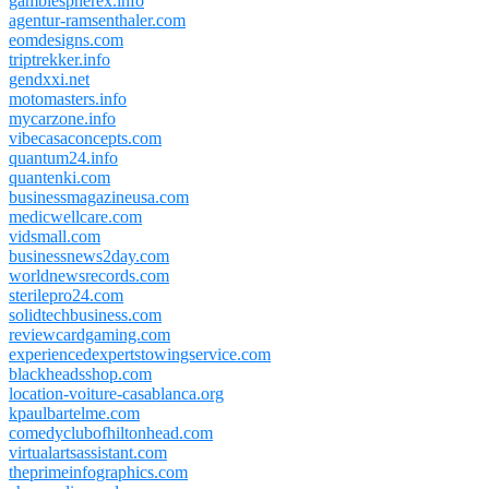
gamblespherex.info
agentur-ramsenthaler.com
eomdesigns.com
triptrekker.info
gendxxi.net
motomasters.info
mycarzone.info
vibecasaconcepts.com
quantum24.info
quantenki.com
businessmagazineusa.com
medicwellcare.com
vidsmall.com
businessnews2day.com
worldnewsrecords.com
sterilepro24.com
solidtechbusiness.com
reviewcardgaming.com
experiencedexpertstowingservice.com
blackheadsshop.com
location-voiture-casablanca.org
kpaulbartelme.com
comedyclubofhiltonhead.com
virtualartsassistant.com
theprimeinfographics.com