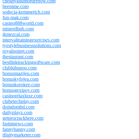
cheapvaliumordernow.com
beenime.com
sodecia-kemmerich.com
fun-mak.com
casino888world.com
misterdbnb.com
jkmezcal.com
intervaltrainingexercises.com
tyestylebusinesssolutions.com
royalpoipet.com
thestaurant.com
bestlinktrackingsoftware.com
clublubupoo.com
bonusmazijeu.com
bonuskyfojea.com
bonuskorokee.com
bonusgexipoy.com
casinorelaxluxe.com
clubetechplay.com
domdombd.com
dailyplayz.com
getprocrackhere.com
fastinnews.com
fannybanny.com
ifinitymarketer.com