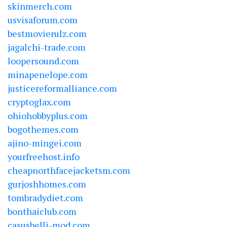
skinmerch.com
usvisaforum.com
bestmovierulz.com
jagalchi-trade.com
loopersound.com
minapenelope.com
justicereformalliance.com
cryptoglax.com
ohiohobbyplus.com
bogothemes.com
ajino-mingei.com
yourfreehost.info
cheapnorthfacejacketsm.com
gurjoshhomes.com
tombradydiet.com
bonthaiclub.com
casusbelli-mod.com