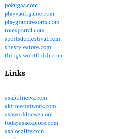
pokugaa.com
playvaultgame.com
playgrandresorts.com
romsportal.com
sportsdocfestival.com
shestylestore.com
thingsiwontfinish.com
Links
usafullnewz.com
uktimenetwork.com
usaworldnewz.com
todayusaexplore.com
usalocality.com