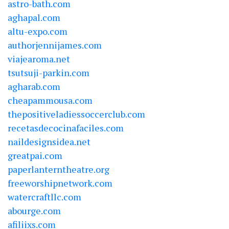
astro-bath.com
aghapal.com
altu-expo.com
authorjennijames.com
viajearoma.net
tsutsuji-parkin.com
agharab.com
cheapammousa.com
thepositiveladiessoccerclub.com
recetasdecocinafaciles.com
naildesignsidea.net
greatpai.com
paperlanterntheatre.org
freeworshipnetwork.com
watercraftllc.com
abourge.com
afiliixs.com