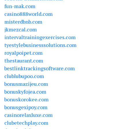
fun-mak.com
casino888world.com
misterdbnb.com
jkmezcal.com
intervaltrainingexercises.com
tyestylebusinesssolutions.com
royalpoipet.com
thestaurant.com
bestlinktrackingsoftware.com
clublubupoo.com
bonusmazijeu.com
bonuskyfojea.com
bonuskorokee.com
bonusgexipoy.com
casinorelaxluxe.com
clubetechplay.com