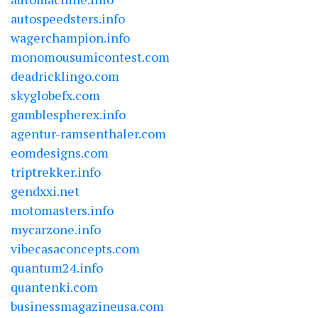
autospeedsters.info
wagerchampion.info
monomousumicontest.com
deadricklingo.com
skyglobefx.com
gamblespherex.info
agentur-ramsenthaler.com
eomdesigns.com
triptrekker.info
gendxxi.net
motomasters.info
mycarzone.info
vibecasaconcepts.com
quantum24.info
quantenki.com
businessmagazineusa.com