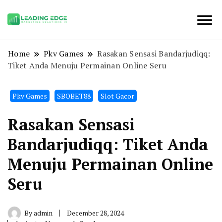
Pelajari cara mencari situs judi
Cara Mencari Situs Judi
online gampang menang dengan
Online Gampang Menang
Home
Pkv Games
Rasakan Sensasi Bandarjudiqq:
cepat. Ikuti panduan ini untuk
Tiket Anda Menuju Permainan Online Seru
dengan Cepat
menemukan situs dengan peluang
menang tinggi dan layanan
Pkv Games
SBOBET88
Slot Gacor
berkualitas.
Rasakan Sensasi
Bandarjudiqq: Tiket Anda
Menuju Permainan Online
Seru
By
admin
December 28, 2024