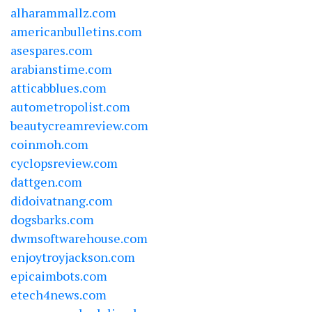
alharammallz.com
americanbulletins.com
asespares.com
arabianstime.com
atticabblues.com
autometropolist.com
beautycreamreview.com
coinmoh.com
cyclopsreview.com
dattgen.com
didoivatnang.com
dogsbarks.com
dwmsoftwarehouse.com
enjoytroyjackson.com
epicaimbots.com
etech4news.com