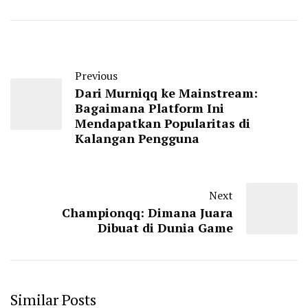
Previous
Dari Murniqq ke Mainstream:
Bagaimana Platform Ini
Mendapatkan Popularitas di
Kalangan Pengguna
Next
Championqq: Dimana Juara
Dibuat di Dunia Game
Similar Posts