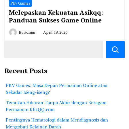
Pkv Games
Melepaskan Kekuatan Asikqq:
Panduan Sukses Game Online
By
admin
April 19, 2026
Recent Posts
PKV Games: Masa Depan Permainan Online atau
Sekadar Iseng-iseng?
Temukan Hiburan Tanpa Akhir dengan Beragam
Permainan KlikQQ.com
Pentingnya Hematologi dalam Mendiagnosis dan
Mengobati Kelainan Darah