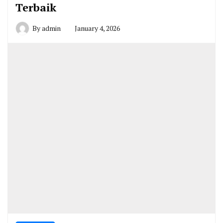
Terbaik
By
admin
January 4, 2026