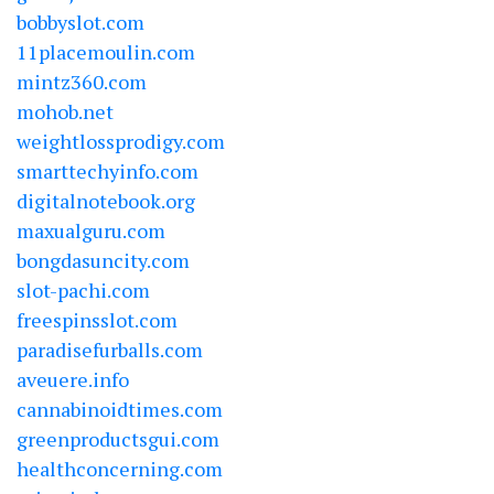
bobbyslot.com
11placemoulin.com
mintz360.com
mohob.net
weightlossprodigy.com
smarttechyinfo.com
digitalnotebook.org
maxualguru.com
bongdasuncity.com
slot-pachi.com
freespinsslot.com
paradisefurballs.com
aveuere.info
cannabinoidtimes.com
greenproductsgui.com
healthconcerning.com