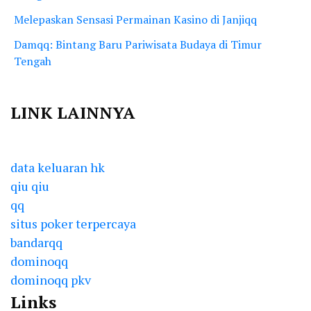
Melepaskan Sensasi Permainan Kasino di Janjiqq
Damqq: Bintang Baru Pariwisata Budaya di Timur
Tengah
LINK LAINNYA
data keluaran hk
qiu qiu
qq
situs poker terpercaya
bandarqq
dominoqq
dominoqq pkv
Links