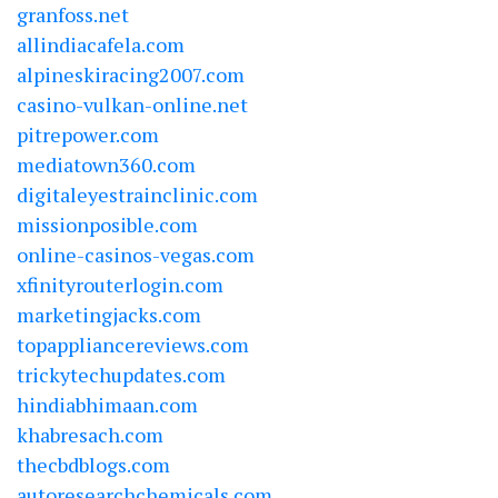
granfoss.net
allindiacafela.com
alpineskiracing2007.com
casino-vulkan-online.net
pitrepower.com
mediatown360.com
digitaleyestrainclinic.com
missionposible.com
online-casinos-vegas.com
xfinityrouterlogin.com
marketingjacks.com
topappliancereviews.com
trickytechupdates.com
hindiabhimaan.com
khabresach.com
thecbdblogs.com
autoresearchchemicals.com