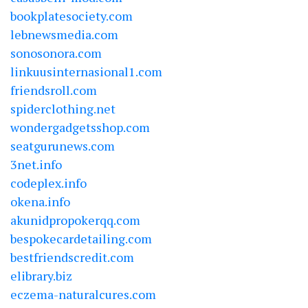
bookplatesociety.com
lebnewsmedia.com
sonosonora.com
linkuusinternasional1.com
friendsroll.com
spiderclothing.net
wondergadgetsshop.com
seatgurunews.com
3net.info
codeplex.info
okena.info
akunidpropokerqq.com
bespokecardetailing.com
bestfriendscredit.com
elibrary.biz
eczema-naturalcures.com