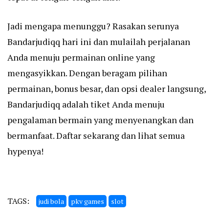
Jadi mengapa menunggu? Rasakan serunya
Bandarjudiqq hari ini dan mulailah perjalanan
Anda menuju permainan online yang
mengasyikkan. Dengan beragam pilihan
permainan, bonus besar, dan opsi dealer langsung,
Bandarjudiqq adalah tiket Anda menuju
pengalaman bermain yang menyenangkan dan
bermanfaat. Daftar sekarang dan lihat semua
hypenya!
TAGS:
judi bola
pkv games
slot