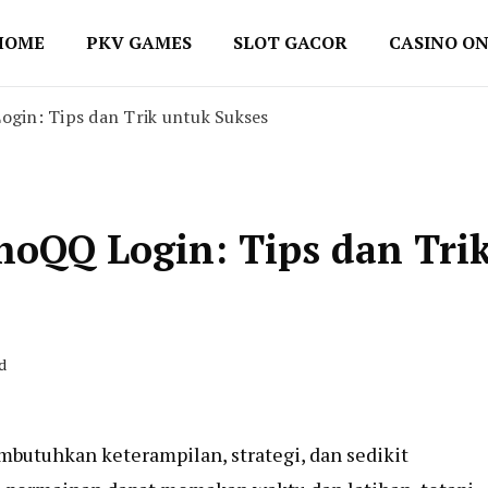
HOME
PKV GAMES
SLOT GACOR
CASINO ON
i online gampang menang dengan cepat. Ikuti panduan
di Online Gampang Menang dengan Cep
gin: Tips dan Trik untuk Sukses
oQQ Login: Tips dan Tri
d
utuhkan keterampilan, strategi, dan sedikit