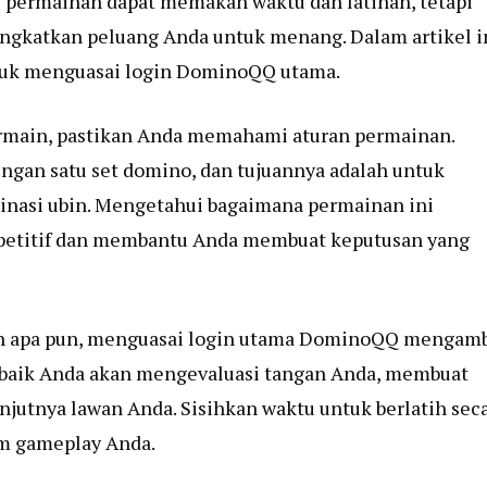
 permainan dapat memakan waktu dan latihan, tetapi
ingkatkan peluang Anda untuk menang. Dalam artikel i
ntuk menguasai login DominoQQ utama.
rmain, pastikan Anda memahami aturan permainan.
an satu set domino, dan tujuannya adalah untuk
nasi ubin. Mengetahui bagaimana permainan ini
etitif dan membantu Anda membuat keputusan yang
ilan apa pun, menguasai login utama DominoQQ mengamb
 baik Anda akan mengevaluasi tangan Anda, membuat
njutnya lawan Anda. Sisihkan waktu untuk berlatih sec
am gameplay Anda.