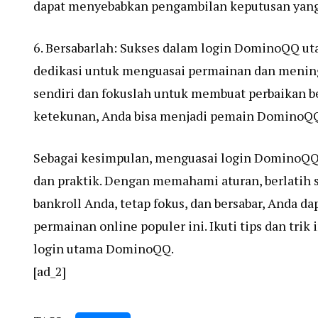
dapat menyebabkan pengambilan keputusan yang
6. Bersabarlah: Sukses dalam login DominoQQ ut
dedikasi untuk menguasai permainan dan mening
sendiri dan fokuslah untuk membuat perbaikan b
ketekunan, Anda bisa menjadi pemain DominoQQ
Sebagai kesimpulan, menguasai login DominoQQ
dan praktik. Dengan memahami aturan, berlatih 
bankroll Anda, tetap fokus, dan bersabar, Anda 
permainan online populer ini. Ikuti tips dan trik
login utama DominoQQ.
[ad_2]