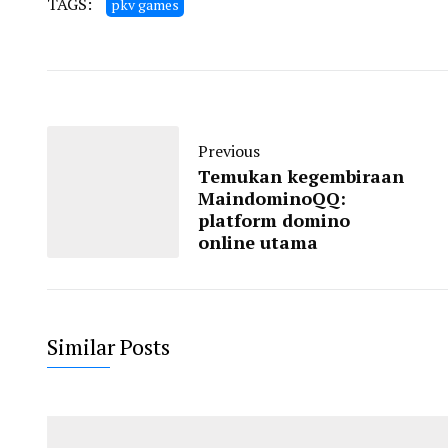
TAGS:
pkv games
Previous
Temukan kegembiraan
MaindominoQQ:
platform domino
online utama
Similar Posts