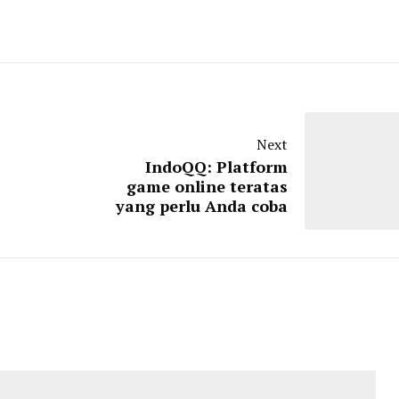
Next
IndoQQ: Platform
game online teratas
yang perlu Anda coba