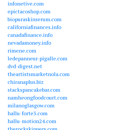
infonetive.com
epictacoshop.com
biopuraskinserum.com
californiafinances.info
canadafinance.info
nevadamoney.info
rimene.com
ledepanneur-pigalle.com
dvd-digest.net
theartistsmarketnola.com
chiranaplus.biz
stackspancakebar.com
namheongfoodcourt.com
milanoglasgow.com
hallu-forte3.com
hallu-motion24.com
therockskippers.com