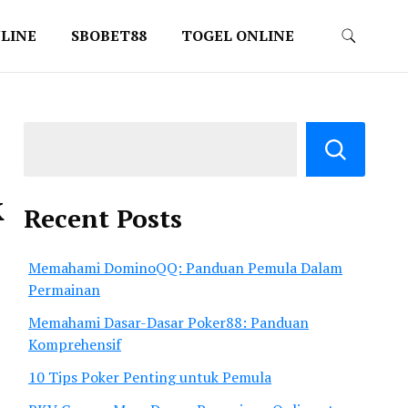
LINE
SBOBET88
TOGEL ONLINE
 ini untuk menemukan situs dengan peluang menang
at
k
Recent Posts
Memahami DominoQQ: Panduan Pemula Dalam
Permainan
Memahami Dasar-Dasar Poker88: Panduan
Komprehensif
10 Tips Poker Penting untuk Pemula