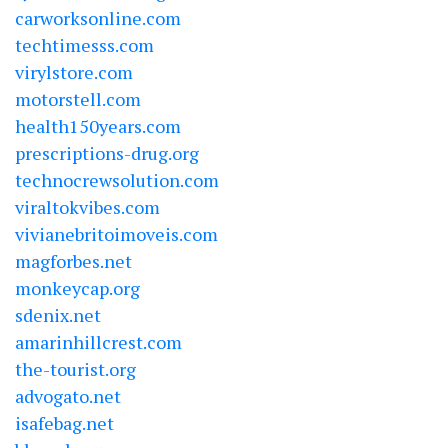
carworksonline.com
techtimesss.com
virylstore.com
motorstell.com
health150years.com
prescriptions-drug.org
technocrewsolution.com
viraltokvibes.com
vivianebritoimoveis.com
magforbes.net
monkeycap.org
sdenix.net
amarinhillcrest.com
the-tourist.org
advogato.net
isafebag.net