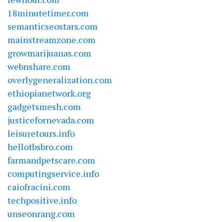
18minutetimer.com
semanticseostars.com
mainstreamzone.com
growmarijuanas.com
webnshare.com
overlygeneralization.com
ethiopianetwork.org
gadgetsmesh.com
justicefornevada.com
leisuretours.info
hellotbsbro.com
farmandpetscare.com
computingservice.info
caiofracini.com
techpositive.info
unseonrang.com