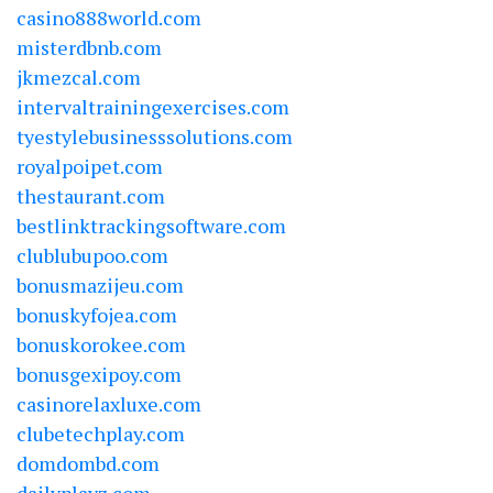
casino888world.com
misterdbnb.com
jkmezcal.com
intervaltrainingexercises.com
tyestylebusinesssolutions.com
royalpoipet.com
thestaurant.com
bestlinktrackingsoftware.com
clublubupoo.com
bonusmazijeu.com
bonuskyfojea.com
bonuskorokee.com
bonusgexipoy.com
casinorelaxluxe.com
clubetechplay.com
domdombd.com