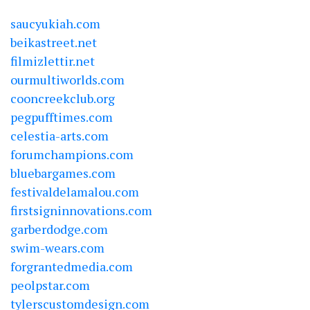
saucyukiah.com
beikastreet.net
filmizlettir.net
ourmultiworlds.com
cooncreekclub.org
pegpufftimes.com
celestia-arts.com
forumchampions.com
bluebargames.com
festivaldelamalou.com
firstsigninnovations.com
garberdodge.com
swim-wears.com
forgrantedmedia.com
peolpstar.com
tylerscustomdesign.com