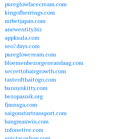
pureglowfacecream.com
kingofherrings.com
mrbetjapan.com
anewentity.biz
appkuala.com
seo7days.com
pureglowcream.com
bloemenbezorgenvandaag.com
secrettohairgrowth.com
tasteofthaitogo.com
bunnynkitty.com
bezopasnik.org
fjmnxga.com
saigonstartransport.com
bangmaxwin.com
infonetive.com
epictacoshop.com