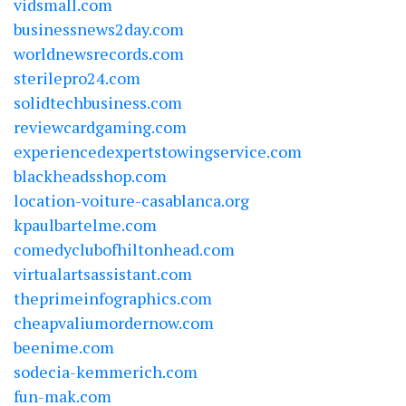
vidsmall.com
businessnews2day.com
worldnewsrecords.com
sterilepro24.com
solidtechbusiness.com
reviewcardgaming.com
experiencedexpertstowingservice.com
blackheadsshop.com
location-voiture-casablanca.org
kpaulbartelme.com
comedyclubofhiltonhead.com
virtualartsassistant.com
theprimeinfographics.com
cheapvaliumordernow.com
beenime.com
sodecia-kemmerich.com
fun-mak.com