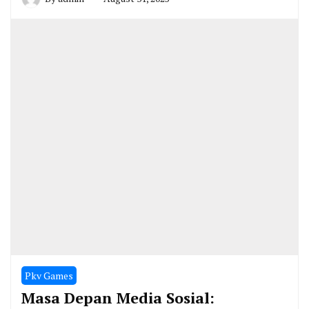
Pkv Games
Masa Depan Media Sosial: