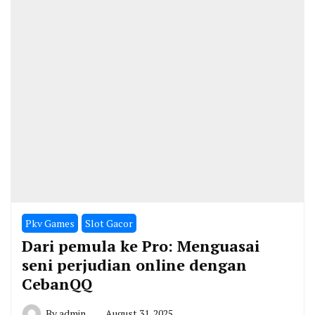
Pkv Games
Slot Gacor
Dari pemula ke Pro: Menguasai
seni perjudian online dengan
CebanQQ
By
admin
August 31, 2025