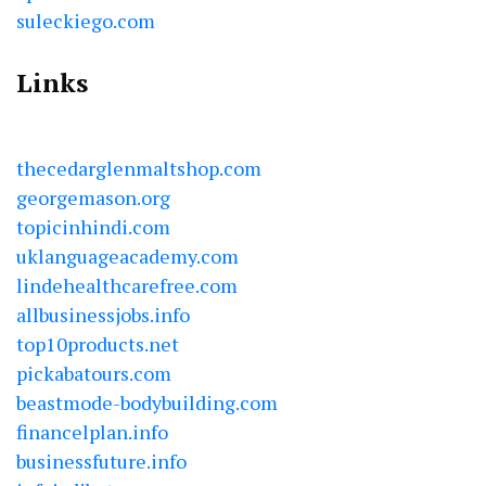
suleckiego.com
Links
thecedarglenmaltshop.com
georgemason.org
topicinhindi.com
uklanguageacademy.com
lindehealthcarefree.com
allbusinessjobs.info
top10products.net
pickabatours.com
beastmode-bodybuilding.com
financelplan.info
businessfuture.info