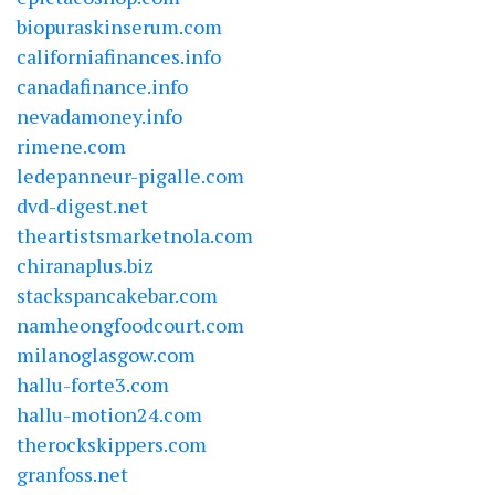
biopuraskinserum.com
californiafinances.info
canadafinance.info
nevadamoney.info
rimene.com
ledepanneur-pigalle.com
dvd-digest.net
theartistsmarketnola.com
chiranaplus.biz
stackspancakebar.com
namheongfoodcourt.com
milanoglasgow.com
hallu-forte3.com
hallu-motion24.com
therockskippers.com
granfoss.net