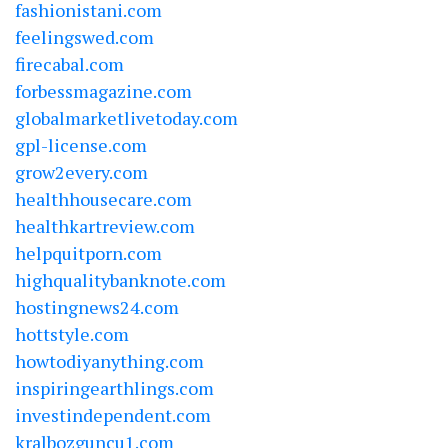
fashionistani.com
feelingswed.com
firecabal.com
forbessmagazine.com
globalmarketlivetoday.com
gpl-license.com
grow2every.com
healthhousecare.com
healthkartreview.com
helpquitporn.com
highqualitybanknote.com
hostingnews24.com
hottstyle.com
howtodiyanything.com
inspiringearthlings.com
investindependent.com
kralbozguncu1.com