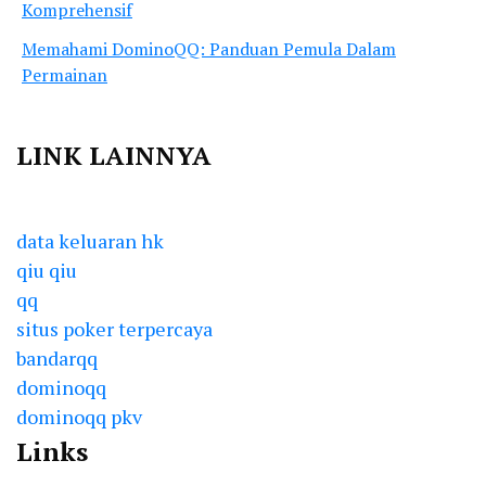
Komprehensif
Memahami DominoQQ: Panduan Pemula Dalam
Permainan
LINK LAINNYA
data keluaran hk
qiu qiu
qq
situs poker terpercaya
bandarqq
dominoqq
dominoqq pkv
Links