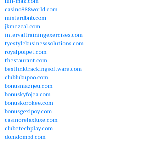
fun-mak.com
casino888world.com
misterdbnb.com
jkmezcal.com
intervaltrainingexercises.com
tyestylebusinesssolutions.com
royalpoipet.com
thestaurant.com
bestlinktrackingsoftware.com
clublubupoo.com
bonusmazijeu.com
bonuskyfojea.com
bonuskorokee.com
bonusgexipoy.com
casinorelaxluxe.com
clubetechplay.com
domdombd.com