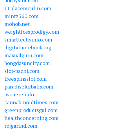
bobbyslot.com
11placemoulin.com
mintz360.com
mohob.net
weightlossprodigy.com
smarttechyinfo.com
digitalnotebook.org
maxualguru.com
bongdasuncity.com
slot-pachi.com
freespinsslot.com
paradisefurballs.com
aveuere.info
cannabinoidtimes.com
greenproductsgui.com
healthconcerning.com
rojgarind.com