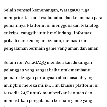
Selain sensasi kemenangan, WaragaQQ juga
memprioritaskan keselamatan dan keamanan para
pemainnya. Platform ini menggunakan teknologi
enkripsi canggih untuk melindungi informasi
pribadi dan keuangan pemain, memastikan
pengalaman bermain game yang aman dan aman.
Selain itu, WaraGAQQ memberikan dukungan
pelanggan yang sangat baik untuk membantu
pemain dengan pertanyaan atau masalah yang
mungkin mereka miliki. Tim khusus platform ini
tersedia 24/7 untuk memberikan bantuan dan
memastikan pengalaman bermain game yang