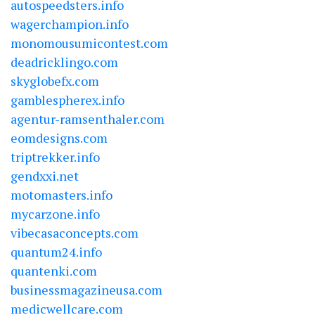
autospeedsters.info
wagerchampion.info
monomousumicontest.com
deadricklingo.com
skyglobefx.com
gamblespherex.info
agentur-ramsenthaler.com
eomdesigns.com
triptrekker.info
gendxxi.net
motomasters.info
mycarzone.info
vibecasaconcepts.com
quantum24.info
quantenki.com
businessmagazineusa.com
medicwellcare.com