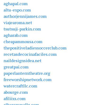
aghapal.com
altu-expo.com
authorjennijames.com
viajearoma.net
tsutsuji-parkin.com
agharab.com
cheapammousa.com
thepositiveladiessoccerclub.com
recetasdecocinafaciles.com
naildesignsidea.net
greatpai.com
paperlanterntheatre.org
freeworshipnetwork.com
watercraftllc.com
abourge.com
afiliixs.com
alharammallz.com