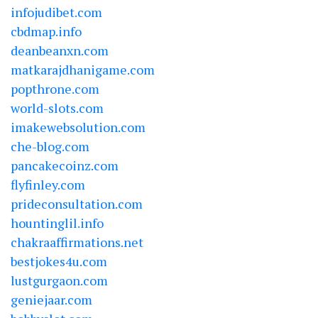
infojudibet.com
cbdmap.info
deanbeanxn.com
matkarajdhanigame.com
popthrone.com
world-slots.com
imakewebsolution.com
che-blog.com
pancakecoinz.com
flyfinley.com
prideconsultation.com
hountinglil.info
chakraaffirmations.net
bestjokes4u.com
lustgurgaon.com
geniejaar.com