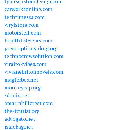
tylerscustomdesign.com
carworksonline.com
techtimesss.com
virylstore.com
motorstell.com
health150years.com
prescriptions-drug.org
technocrewsolution.com
viraltokvibes.com
vivianebritoimoveis.com
magforbes.net
monkeycap.org
sdenix.net
amarinhillcrest.com
the-tourist.org
advogato.net
isafebag.net