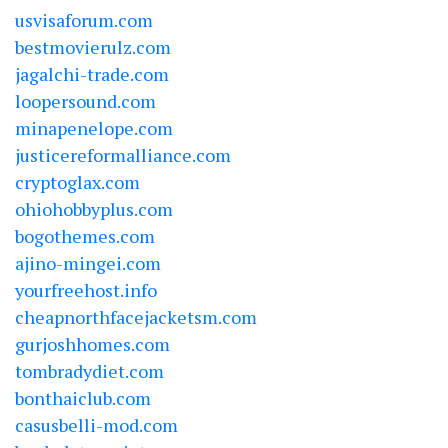
usvisaforum.com
bestmovierulz.com
jagalchi-trade.com
loopersound.com
minapenelope.com
justicereformalliance.com
cryptoglax.com
ohiohobbyplus.com
bogothemes.com
ajino-mingei.com
yourfreehost.info
cheapnorthfacejacketsm.com
gurjoshhomes.com
tombradydiet.com
bonthaiclub.com
casusbelli-mod.com