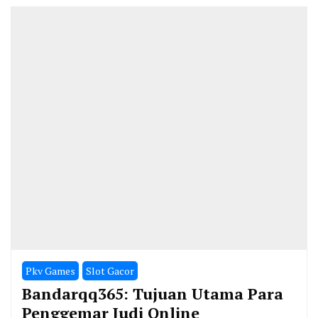
Pkv Games
Slot Gacor
Bandarqq365: Tujuan Utama Para
Penggemar Judi Online