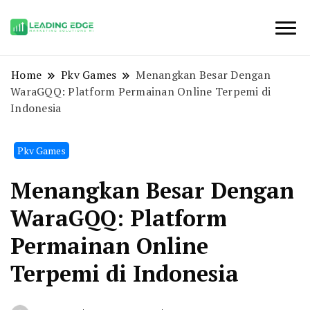
Pelajari cara mencari situs judi
Cara Mencari Situs Judi
online gampang menang dengan
Online Gampang Menang
Home
Pkv Games
Menangkan Besar Dengan
cepat. Ikuti panduan ini untuk
WaraGQQ: Platform Permainan Online Terpemi di
dengan Cepat
menemukan situs dengan peluang
Indonesia
menang tinggi dan layanan
berkualitas.
Pkv Games
Menangkan Besar Dengan
WaraGQQ: Platform
Permainan Online
Terpemi di Indonesia