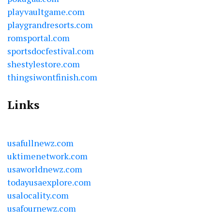
playvaultgame.com
playgrandresorts.com
romsportal.com
sportsdocfestival.com
shestylestore.com
thingsiwontfinish.com
Links
usafullnewz.com
uktimenetwork.com
usaworldnewz.com
todayusaexplore.com
usalocality.com
usafournewz.com