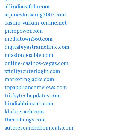
allindiacafela.com
alpineskiracing2007.com
casino-vulkan-online.net
pitrepower.com
mediatown360.com
digitaleyestrainclinic.com
missionposible.com
online-casinos-vegas.com
xfinityrouterlogin.com
marketingjacks.com
topappliancereviews.com
trickytechupdates.com
hindiabhimaan.com
khabresach.com
thecbdblogs.com
autoresearchchemicals.com