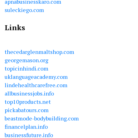
apnabusinesskaro.com
suleckiego.com
Links
thecedarglenmaltshop.com
georgemason.org
topicinhindi.com
uklanguageacademy.com
lindehealthcarefree.com
allbusinessjobs.info
top10products.net
pickabatours.com
beastmode-bodybuilding.com
financelplan.info
businessfuture.info