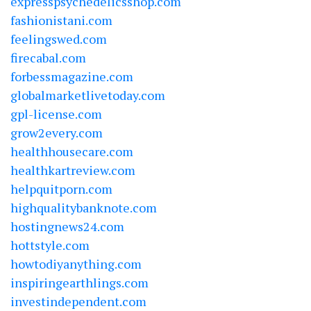
expresspsychedelicsshop.com
fashionistani.com
feelingswed.com
firecabal.com
forbessmagazine.com
globalmarketlivetoday.com
gpl-license.com
grow2every.com
healthhousecare.com
healthkartreview.com
helpquitporn.com
highqualitybanknote.com
hostingnews24.com
hottstyle.com
howtodiyanything.com
inspiringearthlings.com
investindependent.com