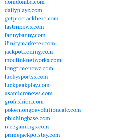
domdombd.com
dailyplayz.com
getprocrackhere.com
fastinnews.com
fannybanny.com
ifinitymarketer.com
jackpotkoning.com
modlinknetworks.com
longtimenewz.com
luckysportss.com
luckpeakplay.com
usamicronews.com
grofashion.com
pokemongoevolutioncalc.com
phishingbase.com
racegamings.com
primejackpotstay.com