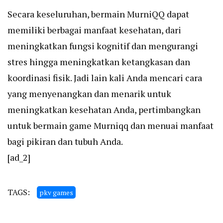
Secara keseluruhan, bermain MurniQQ dapat
memiliki berbagai manfaat kesehatan, dari
meningkatkan fungsi kognitif dan mengurangi
stres hingga meningkatkan ketangkasan dan
koordinasi fisik. Jadi lain kali Anda mencari cara
yang menyenangkan dan menarik untuk
meningkatkan kesehatan Anda, pertimbangkan
untuk bermain game Murniqq dan menuai manfaat
bagi pikiran dan tubuh Anda.
[ad_2]
TAGS:
pkv games