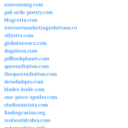
unseonrang.com
pak-urdu-poetry.com
blogcetra.com
internetmarketingsolutions.co
ollystvs.com
globalnewscx.com
dogslives.com
pdfbookplanet.com
queenofrattan.com
thequeenofrattan.com
denohubpro.com
blades-knife.com
one-piece-spoiler.com
studiooneiota.com
findingcasino.org
realworldcobra.com
automachine.info