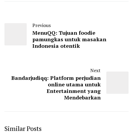
Previous
MenuQQ: Tujuan foodie
pamungkas untuk masakan
Indonesia otentik
Next
Bandarjudiqq: Platform perjudian
online utama untuk
Entertainment yang
Mendebarkan
Similar Posts