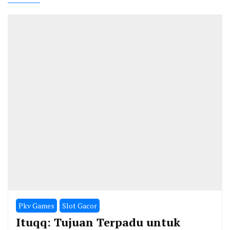
Pkv Games
Slot Gacor
Ituqq: Tujuan Terpadu untuk