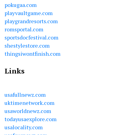
pokugaa.com
playvaultgame.com
playgrandresorts.com
romsportal.com
sportsdocfestival.com
shestylestore.com
thingsiwontfinish.com
Links
usafullnewz.com
uktimenetwork.com
usaworldnewz.com
todayusaexplore.com
usalocality.com