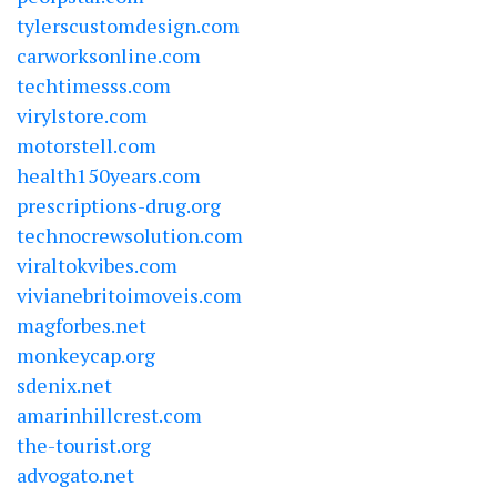
tylerscustomdesign.com
carworksonline.com
techtimesss.com
virylstore.com
motorstell.com
health150years.com
prescriptions-drug.org
technocrewsolution.com
viraltokvibes.com
vivianebritoimoveis.com
magforbes.net
monkeycap.org
sdenix.net
amarinhillcrest.com
the-tourist.org
advogato.net