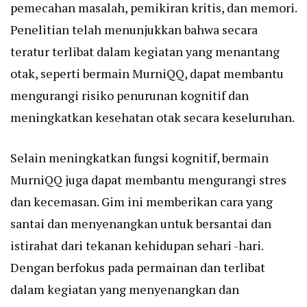
pemecahan masalah, pemikiran kritis, dan memori.
Penelitian telah menunjukkan bahwa secara
teratur terlibat dalam kegiatan yang menantang
otak, seperti bermain MurniQQ, dapat membantu
mengurangi risiko penurunan kognitif dan
meningkatkan kesehatan otak secara keseluruhan.
Selain meningkatkan fungsi kognitif, bermain
MurniQQ juga dapat membantu mengurangi stres
dan kecemasan. Gim ini memberikan cara yang
santai dan menyenangkan untuk bersantai dan
istirahat dari tekanan kehidupan sehari -hari.
Dengan berfokus pada permainan dan terlibat
dalam kegiatan yang menyenangkan dan