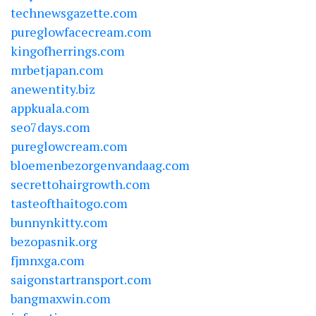
technewsgazette.com
pureglowfacecream.com
kingofherrings.com
mrbetjapan.com
anewentity.biz
appkuala.com
seo7days.com
pureglowcream.com
bloemenbezorgenvandaag.com
secrettohairgrowth.com
tasteofthaitogo.com
bunnynkitty.com
bezopasnik.org
fjmnxga.com
saigonstartransport.com
bangmaxwin.com