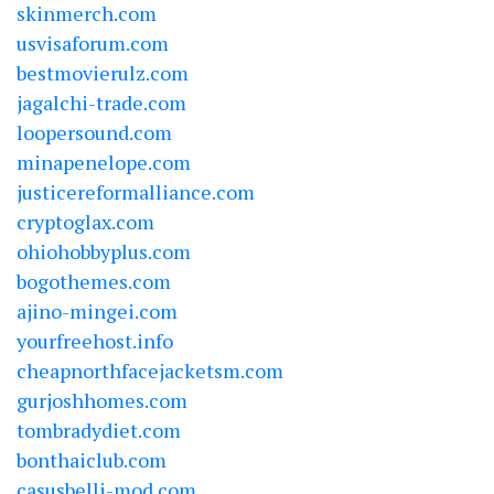
skinmerch.com
usvisaforum.com
bestmovierulz.com
jagalchi-trade.com
loopersound.com
minapenelope.com
justicereformalliance.com
cryptoglax.com
ohiohobbyplus.com
bogothemes.com
ajino-mingei.com
yourfreehost.info
cheapnorthfacejacketsm.com
gurjoshhomes.com
tombradydiet.com
bonthaiclub.com
casusbelli-mod.com