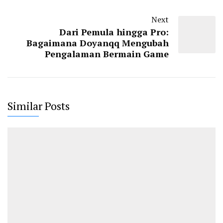
Next
Dari Pemula hingga Pro:
Bagaimana Doyanqq Mengubah
Pengalaman Bermain Game
Similar Posts