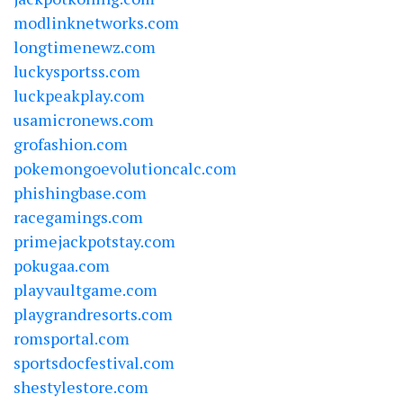
modlinknetworks.com
longtimenewz.com
luckysportss.com
luckpeakplay.com
usamicronews.com
grofashion.com
pokemongoevolutioncalc.com
phishingbase.com
racegamings.com
primejackpotstay.com
pokugaa.com
playvaultgame.com
playgrandresorts.com
romsportal.com
sportsdocfestival.com
shestylestore.com