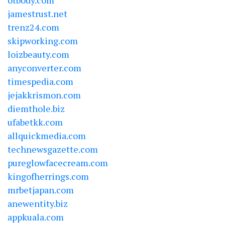
otbody.com
jamestrust.net
trenz24.com
skipworking.com
loizbeauty.com
anyconverter.com
timespedia.com
jejakkrismon.com
diemthole.biz
ufabetkk.com
allquickmedia.com
technewsgazette.com
pureglowfacecream.com
kingofherrings.com
mrbetjapan.com
anewentity.biz
appkuala.com