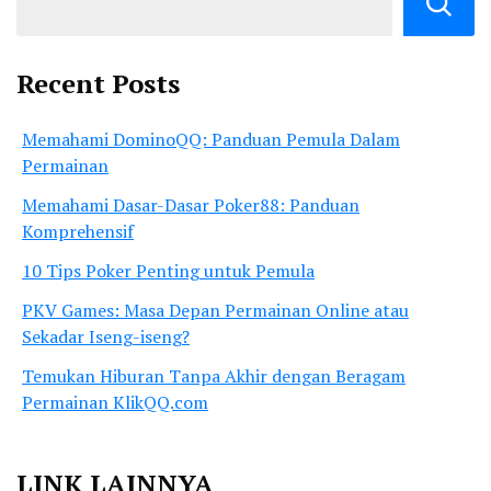
Recent Posts
Memahami DominoQQ: Panduan Pemula Dalam
Permainan
Memahami Dasar-Dasar Poker88: Panduan
Komprehensif
10 Tips Poker Penting untuk Pemula
PKV Games: Masa Depan Permainan Online atau
Sekadar Iseng-iseng?
Temukan Hiburan Tanpa Akhir dengan Beragam
Permainan KlikQQ.com
LINK LAINNYA