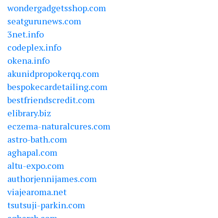
wondergadgetsshop.com
seatgurunews.com
3net.info
codeplex.info
okena.info
akunidpropokerqq.com
bespokecardetailing.com
bestfriendscredit.com
elibrary.biz
eczema-naturalcures.com
astro-bath.com
aghapal.com
altu-expo.com
authorjennijames.com
viajearoma.net
tsutsuji-parkin.com