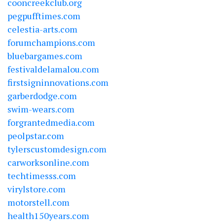
cooncreekclub.org
pegpufftimes.com
celestia-arts.com
forumchampions.com
bluebargames.com
festivaldelamalou.com
firstsigninnovations.com
garberdodge.com
swim-wears.com
forgrantedmedia.com
peolpstar.com
tylerscustomdesign.com
carworksonline.com
techtimesss.com
virylstore.com
motorstell.com
health150years.com