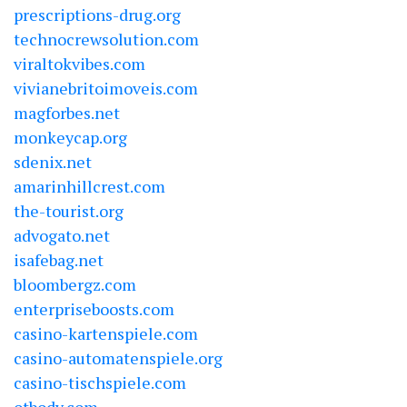
prescriptions-drug.org
technocrewsolution.com
viraltokvibes.com
vivianebritoimoveis.com
magforbes.net
monkeycap.org
sdenix.net
amarinhillcrest.com
the-tourist.org
advogato.net
isafebag.net
bloombergz.com
enterpriseboosts.com
casino-kartenspiele.com
casino-automatenspiele.org
casino-tischspiele.com