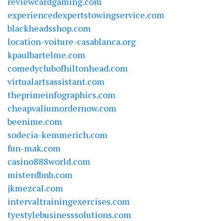
reviewcardgaming.com
experiencedexpertstowingservice.com
blackheadsshop.com
location-voiture-casablanca.org
kpaulbartelme.com
comedyclubofhiltonhead.com
virtualartsassistant.com
theprimeinfographics.com
cheapvaliumordernow.com
beenime.com
sodecia-kemmerich.com
fun-mak.com
casino888world.com
misterdbnb.com
jkmezcal.com
intervaltrainingexercises.com
tyestylebusinesssolutions.com