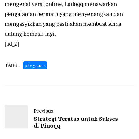
mengenal versi online, Ludoqq menawarkan
pengalaman bermain yang menyenangkan dan
mengasyikkan yang pasti akan membuat Anda
datang kembali lagi.
[ad_2]
TAGS:
pkv games
Previous
Strategi Teratas untuk Sukses
di Pinoqq