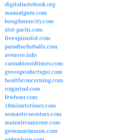
digitalnotebook.org
maxualguru.com
bongdasuncity.com
slot-pachi.com
freespinsslot.com
paradisefurballs.com
aveuere.info
cannabinoidtimes.com
greenproductsgui.com
healthconcerning.com
rojgarind.com
fewhour.com
18minutetimer.com
semanticseostars.com
mainstreamzone.com
growmarijuanas.com
webnshare.com