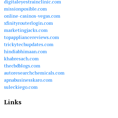
digitaleyestrainclinic.com
missionposible.com
online-casinos-vegas.com
xfinityrouterlogin.com
marketingjacks.com
topappliancereviews.com
trickytechupdates.com
hindiabhimaan.com
khabresach.com
thecbdblogs.com
autoresearchchemicals.com
apnabusinesskaro.com
suleckiego.com
Links