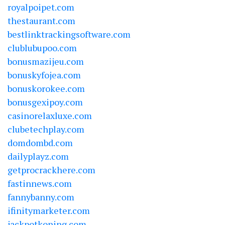
royalpoipet.com
thestaurant.com
bestlinktrackingsoftware.com
clublubupoo.com
bonusmazijeu.com
bonuskyfojea.com
bonuskorokee.com
bonusgexipoy.com
casinorelaxluxe.com
clubetechplay.com
domdombd.com
dailyplayz.com
getprocrackhere.com
fastinnews.com
fannybanny.com
ifinitymarketer.com
jackpotkoning.com