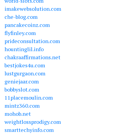
world-slots.com
imakewebsolution.com
che-blog.com
pancakecoinz.com
flyfinley.com
prideconsultation.com
hountinglil.info
chakraaffirmations.net
bestjokes4u.com
lustgurgaon.com
geniejaar.com
bobbyslot.com
11placemoulin.com
mintz360.com
mohob.net
weightlossprodigy.com
smarttechyinfo.com