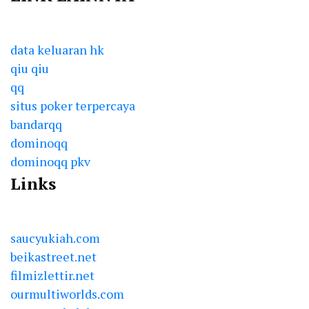
data keluaran hk
qiu qiu
qq
situs poker terpercaya
bandarqq
dominoqq
dominoqq pkv
Links
saucyukiah.com
beikastreet.net
filmizlettir.net
ourmultiworlds.com