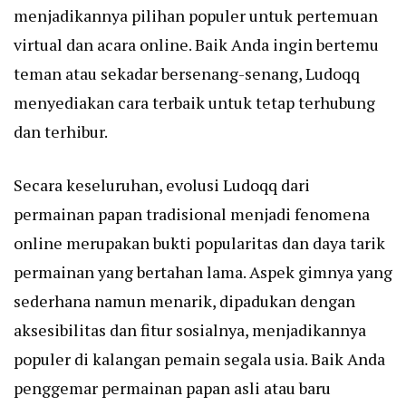
menjadikannya pilihan populer untuk pertemuan
virtual dan acara online. Baik Anda ingin bertemu
teman atau sekadar bersenang-senang, Ludoqq
menyediakan cara terbaik untuk tetap terhubung
dan terhibur.
Secara keseluruhan, evolusi Ludoqq dari
permainan papan tradisional menjadi fenomena
online merupakan bukti popularitas dan daya tarik
permainan yang bertahan lama. Aspek gimnya yang
sederhana namun menarik, dipadukan dengan
aksesibilitas dan fitur sosialnya, menjadikannya
populer di kalangan pemain segala usia. Baik Anda
penggemar permainan papan asli atau baru