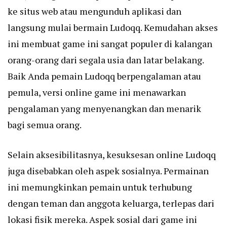
ke situs web atau mengunduh aplikasi dan
langsung mulai bermain Ludoqq. Kemudahan akses
ini membuat game ini sangat populer di kalangan
orang-orang dari segala usia dan latar belakang.
Baik Anda pemain Ludoqq berpengalaman atau
pemula, versi online game ini menawarkan
pengalaman yang menyenangkan dan menarik
bagi semua orang.
Selain aksesibilitasnya, kesuksesan online Ludoqq
juga disebabkan oleh aspek sosialnya. Permainan
ini memungkinkan pemain untuk terhubung
dengan teman dan anggota keluarga, terlepas dari
lokasi fisik mereka. Aspek sosial dari game ini