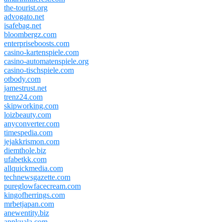
the-tourist.org
advogato.net
isafebag.net
bloombergz.com
enterpriseboosts.com
casino-kartenspiele.com
casino-automatenspiele.org
casino-tischspiele.com
otbody.com
jamestrust.net
trenz24.com
skipworking.com
loizbeauty.com
anyconverter.com
timespedia.com
jejakkrismon.com
diemthole.biz
ufabetkk.com
allquickmedia.com
technewsgazette.com
pureglowfacecream.com
kingofherrings.com
mrbetjapan.com
anewentity.biz
appkuala.com