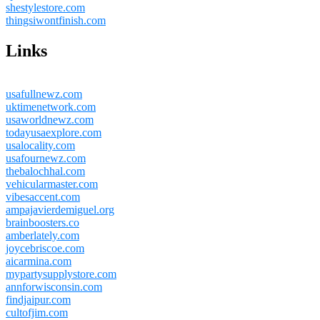
shestylestore.com
thingsiwontfinish.com
Links
usafullnewz.com
uktimenetwork.com
usaworldnewz.com
todayusaexplore.com
usalocality.com
usafournewz.com
thebalochhal.com
vehicularmaster.com
vibesaccent.com
ampajavierdemiguel.org
brainboosters.co
amberlately.com
joycebriscoe.com
aicarmina.com
mypartysupplystore.com
annforwisconsin.com
findjaipur.com
cultofjim.com