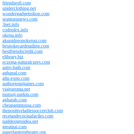
friendsroll.com
spiderclothing.net
wondergadgetsshop.com
seatgurunews.com
3net.info
codeplex.info
okena.info
akunidpropokerqq.com
bespokecardetailing.com
bestfriendscredit.com
elibrary.biz
eczema-naturalcures.com
astro-bath.com
aghapal.com
altu-expo.com
authorjennijames.com
viajearoma.net
tsutsuji-parkin.com
agharab.com
cheapammousa.com
thepositiveladiessoccerclub.com
recetasdecocinafaciles.com
naildesignsidea.net
greatpai.com
paperlanterntheatre.org