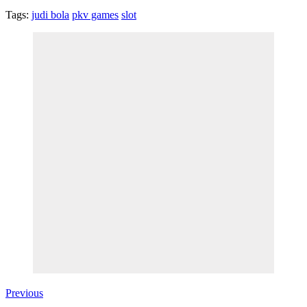
Tags:
judi bola
pkv games
slot
Previous