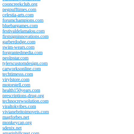
cooncreekclub.org
pegpufftimes.com
celestia-arts.com
forumchampions.com
bluebargames.com
festivaldelamalou.com
firstsigninnovations.com
garberdodge.com
swim-wears.com
forgrantedmedia.com
peolpstar.com
tylerscustomdesign.com
carworksonline.com
techtimesss.com
virylstore.com
motorstell.com
health150years.com
prescriptions-drug.org
technocrewsolution.com
viraltokvibes.com
vivianebritoimoveis.com
magforbes.net
monkeycap.org
sdenix.net
amarinhillcrest.com