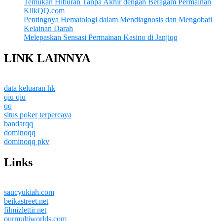
Temukan Hiburan Tanpa Akhir dengan Beragam Permainan
KlikQQ.com
Pentingnya Hematologi dalam Mendiagnosis dan Mengobati
Kelainan Darah
Melepaskan Sensasi Permainan Kasino di Janjiqq
LINK LAINNYA
data keluaran hk
qiu qiu
qq
situs poker terpercaya
bandarqq
dominoqq
dominoqq pkv
Links
saucyukiah.com
beikastreet.net
filmizlettir.net
ourmultiworlds.com