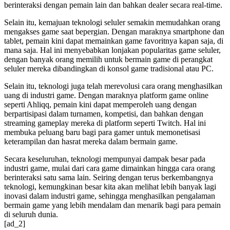
berinteraksi dengan pemain lain dan bahkan dealer secara real-time.
Selain itu, kemajuan teknologi seluler semakin memudahkan orang
mengakses game saat bepergian. Dengan maraknya smartphone dan
tablet, pemain kini dapat memainkan game favoritnya kapan saja, di
mana saja. Hal ini menyebabkan lonjakan popularitas game seluler,
dengan banyak orang memilih untuk bermain game di perangkat
seluler mereka dibandingkan di konsol game tradisional atau PC.
Selain itu, teknologi juga telah merevolusi cara orang menghasilkan
uang di industri game. Dengan maraknya platform game online
seperti Ahliqq, pemain kini dapat memperoleh uang dengan
berpartisipasi dalam turnamen, kompetisi, dan bahkan dengan
streaming gameplay mereka di platform seperti Twitch. Hal ini
membuka peluang baru bagi para gamer untuk memonetisasi
keterampilan dan hasrat mereka dalam bermain game.
Secara keseluruhan, teknologi mempunyai dampak besar pada
industri game, mulai dari cara game dimainkan hingga cara orang
berinteraksi satu sama lain. Seiring dengan terus berkembangnya
teknologi, kemungkinan besar kita akan melihat lebih banyak lagi
inovasi dalam industri game, sehingga menghasilkan pengalaman
bermain game yang lebih mendalam dan menarik bagi para pemain
di seluruh dunia.
[ad_2]