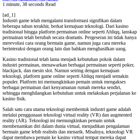
1 minute, 38 seconds Read
[ad_1]
Industri game telah mengalami transformasi signifikan dalam
beberapa tahun terakhir, berkat kemajuan teknologi. Dari kasino
tradisional hingga platform permainan online seperti Ahliqq, lanskap
permainan telah berubah secara dramatis. Pergeseran ini tidak hanya
merevolusi cara orang bermain game, namun juga cara mereka
berinteraksi dengan orang lain dan bahkan menghasilkan uang.
Kasino tradisional telah lama menjadi kebutuhan pokok dalam
industri permainan, menawarkan berbagai permainan seperti poker,
blackjack, dan mesin slot. Namun seiring dengan kemajuan
teknologi, platform game online seperti Ahliqq menjadi semakin
populer. Platform ini memungkinkan pemain untuk mengakses
berbagai permainan dari kenyamanan rumah mereka sendiri,
sehingga menghilangkan kebutuhan untuk melakukan perjalanan ke
kasino fisik.
Salah satu cara utama teknologi membentuk industri game adalah
melalui penggunaan teknologi virtual reality (VR) dan augmented
reality (AR). Teknologi ini memungkinkan pemain untuk
membenamkan diri dalam dunia virtual, menjadikan pengalaman
bermain game lebih realistis dan menarik. Misalnya, teknologi VR
dapat membawa pemain ke kasino virtual tempat mereka dapat