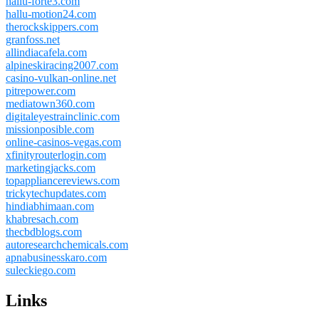
hallu-forte3.com
hallu-motion24.com
therockskippers.com
granfoss.net
allindiacafela.com
alpineskiracing2007.com
casino-vulkan-online.net
pitrepower.com
mediatown360.com
digitaleyestrainclinic.com
missionposible.com
online-casinos-vegas.com
xfinityrouterlogin.com
marketingjacks.com
topappliancereviews.com
trickytechupdates.com
hindiabhimaan.com
khabresach.com
thecbdblogs.com
autoresearchchemicals.com
apnabusinesskaro.com
suleckiego.com
Links