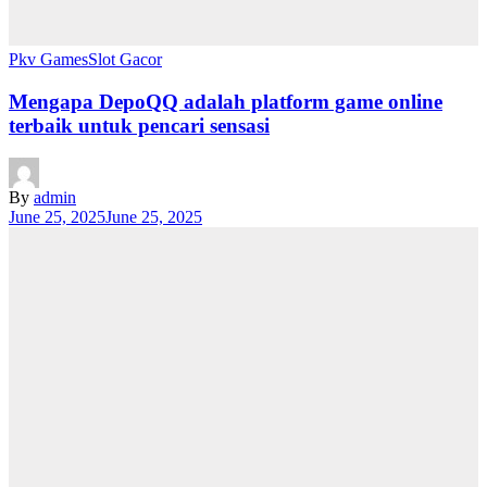
Pkv Games
Slot Gacor
Mengapa DepoQQ adalah platform game online
terbaik untuk pencari sensasi
By
admin
June 25, 2025
June 25, 2025