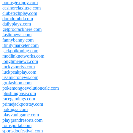
bonusgexipoy.com
casinorelaxluxe.com
clubetechplay.com
domdombd.com
dailyplayz.com
getprocrackhere.com
fastinnews.com
fannybanny.com
ifinitymarketer.com
jackpotkoning.com
modlinknetworks.com
longtimenewz.com
luckysportss.com
luckpeakplay.com
usamicronews.com
grofashion.com
pokemongoevolutioncalc.com
phishingbase.com
racegamings.com
primejackpotstay.com
pokugaa.com
playvaultgame.com
playgrandresorts.com
romsportal.com
sportsdocfestival.com