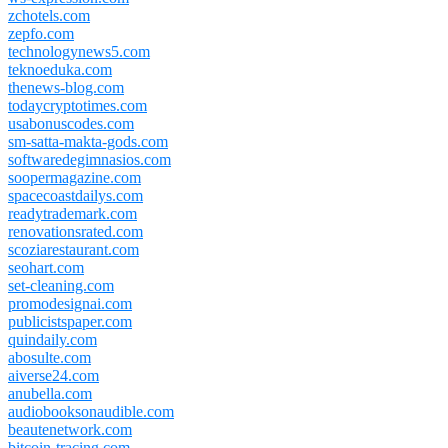
zchotels.com
zepfo.com
technologynews5.com
teknoeduka.com
thenews-blog.com
todaycryptotimes.com
usabonuscodes.com
sm-satta-makta-gods.com
softwaredegimnasios.com
soopermagazine.com
spacecoastdailys.com
readytrademark.com
renovationsrated.com
scoziarestaurant.com
seohart.com
set-cleaning.com
promodesignai.com
publicistspaper.com
quindaily.com
abosulte.com
aiverse24.com
anubella.com
audiobooksonaudible.com
beautenetwork.com
bitcoin-tracing.com