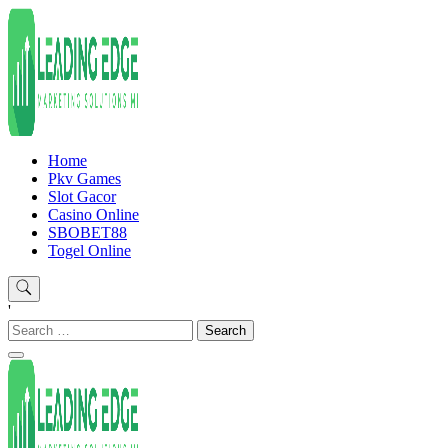
Skip
to
content
Cara Mencari Situs Judi Online Gampang Menang dengan Cepat
Pelajari cara mencari situs judi online gampang menang dengan
Home
cepat. Ikuti panduan ini untuk menemukan situs dengan peluang
Pkv Games
menang tinggi dan layanan berkualitas.
Slot Gacor
Casino Online
SBOBET88
Togel Online
'
Search
for: