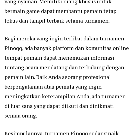
yang nyaman. Memiliki ruang khusus untuk
bermain game dapat membantu pemain tetap
fokus dan tampil terbaik selama turnamen.
Bagi mereka yang ingin terlibat dalam turnamen
Pinoqq, ada banyak platform dan komunitas online
tempat pemain dapat menemukan informasi
tentang acara mendatang dan terhubung dengan
pemain lain. Baik Anda seorang profesional
berpengalaman atau pemula yang ingin
meningkatkan keterampilan Anda, ada turnamen
di luar sana yang dapat diikuti dan dinikmati
semua orang.
Kesimpulannya, turnamen Pinoqq sedang naik