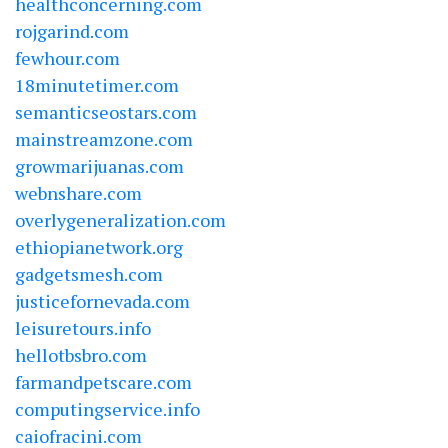
healthconcerning.com
rojgarind.com
fewhour.com
18minutetimer.com
semanticseostars.com
mainstreamzone.com
growmarijuanas.com
webnshare.com
overlygeneralization.com
ethiopianetwork.org
gadgetsmesh.com
justicefornevada.com
leisuretours.info
hellotbsbro.com
farmandpetscare.com
computingservice.info
caiofracini.com