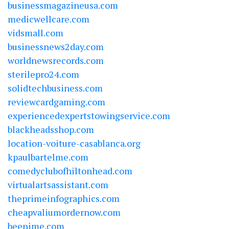
businessmagazineusa.com
medicwellcare.com
vidsmall.com
businessnews2day.com
worldnewsrecords.com
sterilepro24.com
solidtechbusiness.com
reviewcardgaming.com
experiencedexpertstowingservice.com
blackheadsshop.com
location-voiture-casablanca.org
kpaulbartelme.com
comedyclubofhiltonhead.com
virtualartsassistant.com
theprimeinfographics.com
cheapvaliumordernow.com
beenime.com