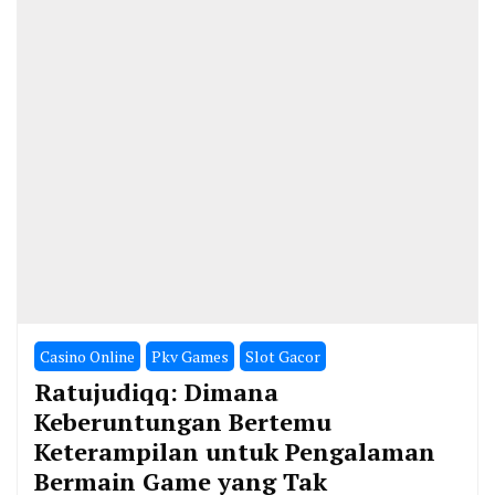
Casino Online
Pkv Games
Slot Gacor
Ratujudiqq: Dimana
Keberuntungan Bertemu
Keterampilan untuk Pengalaman
Bermain Game yang Tak