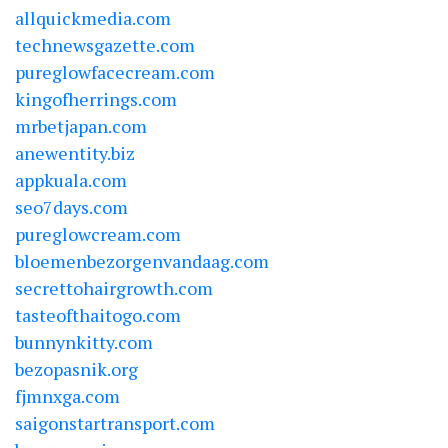
allquickmedia.com
technewsgazette.com
pureglowfacecream.com
kingofherrings.com
mrbetjapan.com
anewentity.biz
appkuala.com
seo7days.com
pureglowcream.com
bloemenbezorgenvandaag.com
secrettohairgrowth.com
tasteofthaitogo.com
bunnynkitty.com
bezopasnik.org
fjmnxga.com
saigonstartransport.com