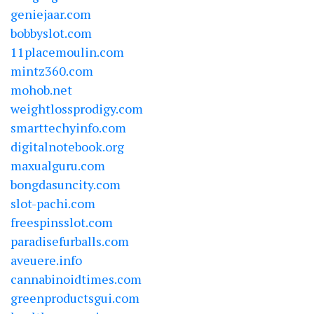
geniejaar.com
bobbyslot.com
11placemoulin.com
mintz360.com
mohob.net
weightlossprodigy.com
smarttechyinfo.com
digitalnotebook.org
maxualguru.com
bongdasuncity.com
slot-pachi.com
freespinsslot.com
paradisefurballs.com
aveuere.info
cannabinoidtimes.com
greenproductsgui.com