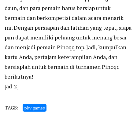
daun, dan para pemain harus bersiap untuk
bermain dan berkompetisi dalam acara menarik
ini. Dengan persiapan dan latihan yang tepat, siapa
pun dapat memiliki peluang untuk menang besar
dan menjadi pemain Pinoqq top. Jadi, kumpulkan
kartu Anda, pertajam keterampilan Anda, dan
bersiaplah untuk bermain di turnamen Pinoqq
berikutnya!
[ad_2]
TAGS:
pkv games