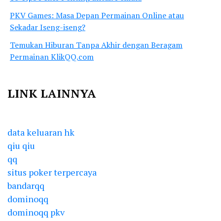
PKV Games: Masa Depan Permainan Online atau
Sekadar Iseng-iseng?
Temukan Hiburan Tanpa Akhir dengan Beragam
Permainan KlikQQ.com
LINK LAINNYA
data keluaran hk
qiu qiu
qq
situs poker terpercaya
bandarqq
dominoqq
dominoqq pkv