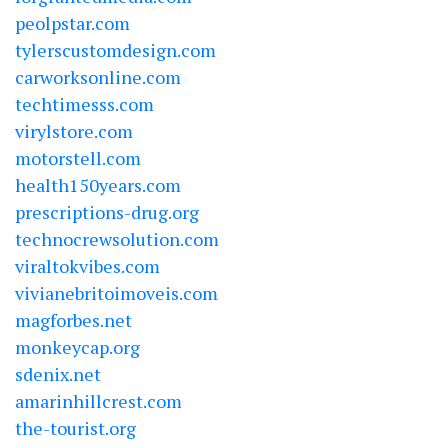
peolpstar.com
tylerscustomdesign.com
carworksonline.com
techtimesss.com
virylstore.com
motorstell.com
health150years.com
prescriptions-drug.org
technocrewsolution.com
viraltokvibes.com
vivianebritoimoveis.com
magforbes.net
monkeycap.org
sdenix.net
amarinhillcrest.com
the-tourist.org