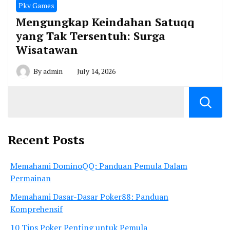
Pkv Games
Mengungkap Keindahan Satuqq
yang Tak Tersentuh: Surga
Wisatawan
By
admin
July 14, 2026
Recent Posts
Memahami DominoQQ: Panduan Pemula Dalam
Permainan
Memahami Dasar-Dasar Poker88: Panduan
Komprehensif
10 Tips Poker Penting untuk Pemula