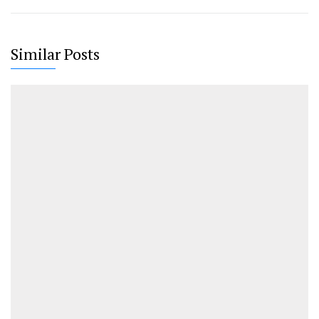
Similar Posts