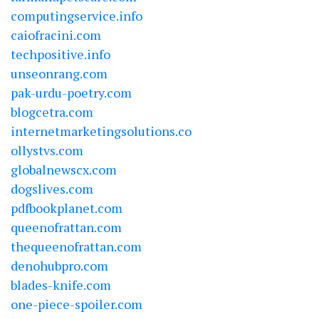
computingservice.info
caiofracini.com
techpositive.info
unseonrang.com
pak-urdu-poetry.com
blogcetra.com
internetmarketingsolutions.co
ollystvs.com
globalnewscx.com
dogslives.com
pdfbookplanet.com
queenofrattan.com
thequeenofrattan.com
denohubpro.com
blades-knife.com
one-piece-spoiler.com