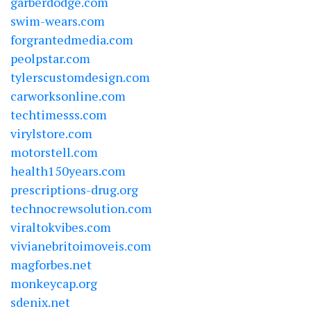
garberdodge.com
swim-wears.com
forgrantedmedia.com
peolpstar.com
tylerscustomdesign.com
carworksonline.com
techtimesss.com
virylstore.com
motorstell.com
health150years.com
prescriptions-drug.org
technocrewsolution.com
viraltokvibes.com
vivianebritoimoveis.com
magforbes.net
monkeycap.org
sdenix.net