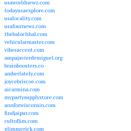
usaworldnewz.com
todayusaexplore.com
usalocality.com
usafournewz.com
thebalochhal.com
vehicularmaster.com
vibesaccent.com
ampajavierdemiguel.org
brainboosters.co
amberlately.com
joycebriscoe.com
aicarmina.com
mypartysupplystore.com
annforwisconsin.com
findjaipur.com
cultofjim.com
glimmerick.com