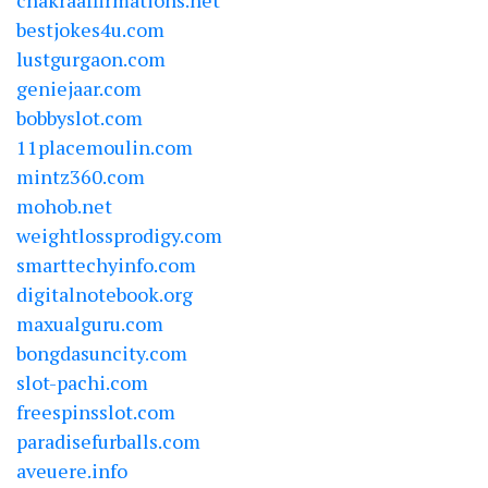
chakraaffirmations.net
bestjokes4u.com
lustgurgaon.com
geniejaar.com
bobbyslot.com
11placemoulin.com
mintz360.com
mohob.net
weightlossprodigy.com
smarttechyinfo.com
digitalnotebook.org
maxualguru.com
bongdasuncity.com
slot-pachi.com
freespinsslot.com
paradisefurballs.com
aveuere.info