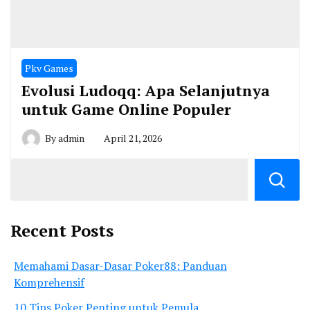
Pkv Games
Evolusi Ludoqq: Apa Selanjutnya
untuk Game Online Populer
By
admin
April 21, 2026
Recent Posts
Memahami Dasar-Dasar Poker88: Panduan
Komprehensif
10 Tips Poker Penting untuk Pemula