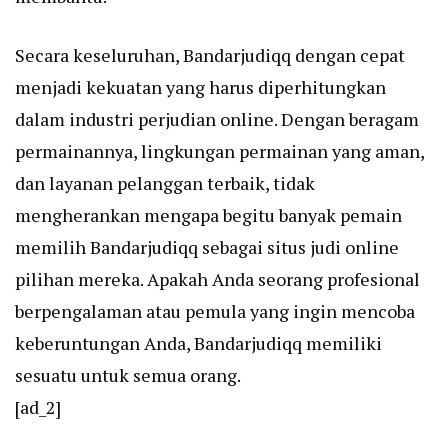
Secara keseluruhan, Bandarjudiqq dengan cepat
menjadi kekuatan yang harus diperhitungkan
dalam industri perjudian online. Dengan beragam
permainannya, lingkungan permainan yang aman,
dan layanan pelanggan terbaik, tidak
mengherankan mengapa begitu banyak pemain
memilih Bandarjudiqq sebagai situs judi online
pilihan mereka. Apakah Anda seorang profesional
berpengalaman atau pemula yang ingin mencoba
keberuntungan Anda, Bandarjudiqq memiliki
sesuatu untuk semua orang.
[ad_2]