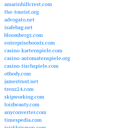
amarinhillcrest.com
the-tourist.org
advogato.net
isafebag.net
bloombergz.com
enterpriseboosts.com
casino-kartenspiele.com
casino-automatenspiele.org
casino-tischspiele.com
otbody.com
jamestrust.net
trenz24.com
skipworking.com
loizbeauty.com
anyconverter.com
timespedia.com
jejakkrismon.com