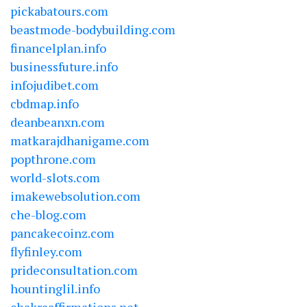
pickabatours.com
beastmode-bodybuilding.com
financelplan.info
businessfuture.info
infojudibet.com
cbdmap.info
deanbeanxn.com
matkarajdhanigame.com
popthrone.com
world-slots.com
imakewebsolution.com
che-blog.com
pancakecoinz.com
flyfinley.com
prideconsultation.com
hountinglil.info