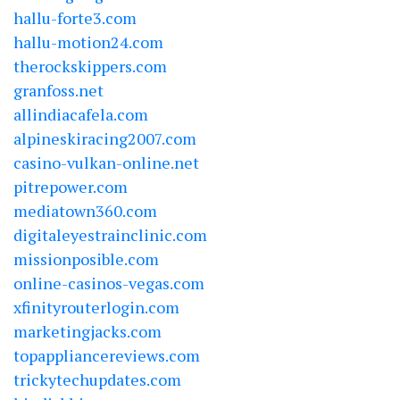
hallu-forte3.com
hallu-motion24.com
therockskippers.com
granfoss.net
allindiacafela.com
alpineskiracing2007.com
casino-vulkan-online.net
pitrepower.com
mediatown360.com
digitaleyestrainclinic.com
missionposible.com
online-casinos-vegas.com
xfinityrouterlogin.com
marketingjacks.com
topappliancereviews.com
trickytechupdates.com