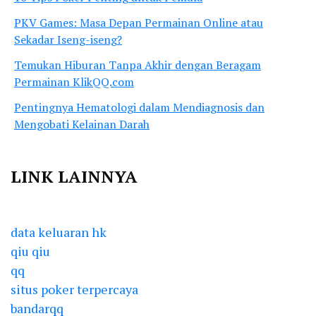
PKV Games: Masa Depan Permainan Online atau
Sekadar Iseng-iseng?
Temukan Hiburan Tanpa Akhir dengan Beragam
Permainan KlikQQ.com
Pentingnya Hematologi dalam Mendiagnosis dan
Mengobati Kelainan Darah
LINK LAINNYA
data keluaran hk
qiu qiu
qq
situs poker terpercaya
bandarqq