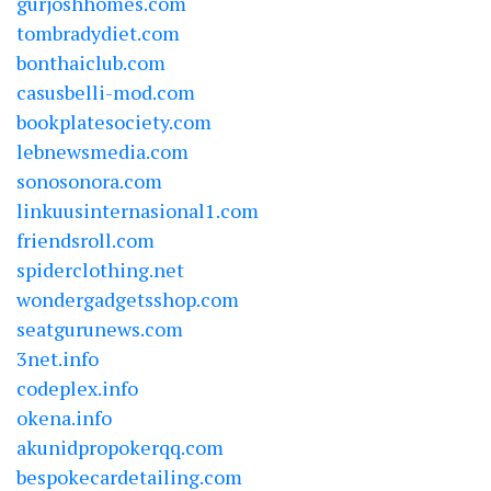
gurjoshhomes.com
tombradydiet.com
bonthaiclub.com
casusbelli-mod.com
bookplatesociety.com
lebnewsmedia.com
sonosonora.com
linkuusinternasional1.com
friendsroll.com
spiderclothing.net
wondergadgetsshop.com
seatgurunews.com
3net.info
codeplex.info
okena.info
akunidpropokerqq.com
bespokecardetailing.com