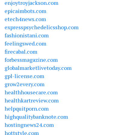
enjoytroyjackson.com
epicaimbots.com
etech4news.com
expresspsychedelicsshop.com
fashionistani.com
feelingswed.com
firecabal.com
forbessmagazine.com
globalmarketlivetoday.com
gpl-license.com
grow2every.com
healthhousecare.com
healthkartreview.com
helpquitporn.com
highqualitybanknote.com
hostingnews24.com
hottstyle.com