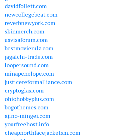
davidfollett.com
newcollegebeat.com
reverbnewyork.com
skinmerch.com
usvisaforum.com
bestmovierulz.com
jagalchi-trade.com
loopersound.com
minapenelope.com
justicereformalliance.com
cryptoglax.com
ohiohobbyplus.com
bogothemes.com
ajino-mingei.com
yourfreehost.info
cheapnorthfacejacketsm.com