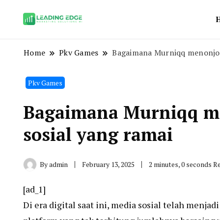
Pelajari cara mencari situs jud
Cara Mencari Situs Ju
tinggi dan layanan berkualitas.
Home
Pkv Games
Bagaimana Murniqq menonjol 
Pkv Games
Bagaimana Murniqq me
sosial yang ramai
By
admin
February 13, 2025
2 minutes, 0 seconds R
[ad_1]
Di era digital saat ini, media sosial telah menjad