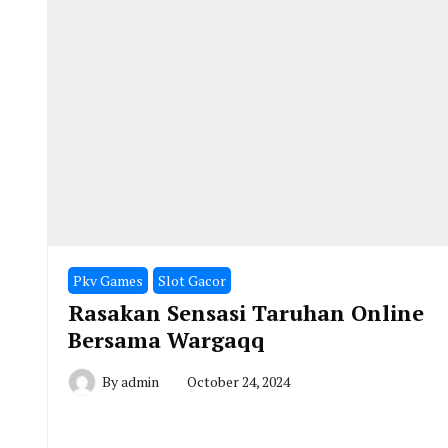
Pkv Games
Slot Gacor
Rasakan Sensasi Taruhan Online
Bersama Wargaqq
By
admin
October 24, 2024