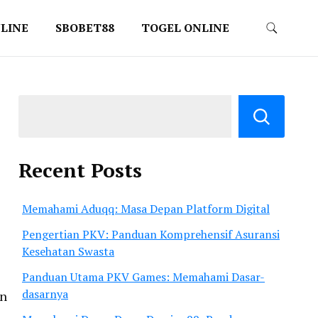
LINE
SBOBET88
TOGEL ONLINE
 ini untuk menemukan situs dengan peluang menang
at
Recent Posts
Memahami Aduqq: Masa Depan Platform Digital
Pengertian PKV: Panduan Komprehensif Asuransi
Kesehatan Swasta
Panduan Utama PKV Games: Memahami Dasar-
dasarnya
an