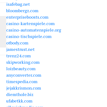
isafebag.net
bloombergz.com
enterpriseboosts.com
casino-kartenspiele.com
casino-automatenspiele.org
casino-tischspiele.com
otbody.com
jamestrust.net
trenz24.com
skipworking.com
loizbeauty.com
anyconverter.com
timespedia.com
jejakkrismon.com
diemthole.biz
ufabetkk.com