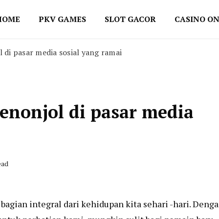
HOME
PKV GAMES
SLOT GACOR
CASINO ON
i online gampang menang dengan cepat. Ikuti panduan
di Online Gampang Menang dengan Cep
di pasar media sosial yang ramai
nonjol di pasar media
ead
i bagian integral dari kehidupan kita sehari -hari. Deng