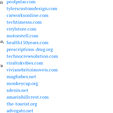
peolpstar.com
an
tylerscustomdesign.com
carworksonline.com
techtimesss.com
virylstore.com
motorstell.com
a,
health150years.com
prescriptions-drug.org
technocrewsolution.com
viraltokvibes.com
ya
vivianebritoimoveis.com
magforbes.net
monkeycap.org
sdenix.net
amarinhillcrest.com
the-tourist.org
advogato.net