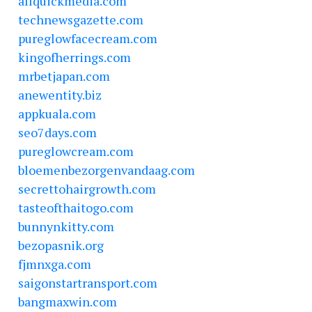
allquickmedia.com
technewsgazette.com
pureglowfacecream.com
kingofherrings.com
mrbetjapan.com
anewentity.biz
appkuala.com
seo7days.com
pureglowcream.com
bloemenbezorgenvandaag.com
secrettohairgrowth.com
tasteofthaitogo.com
bunnynkitty.com
bezopasnik.org
fjmnxga.com
saigonstartransport.com
bangmaxwin.com