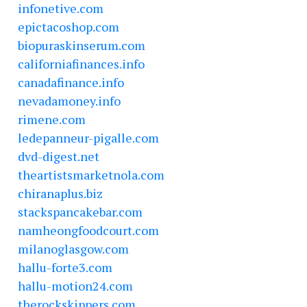
infonetive.com
epictacoshop.com
biopuraskinserum.com
californiafinances.info
canadafinance.info
nevadamoney.info
rimene.com
ledepanneur-pigalle.com
dvd-digest.net
theartistsmarketnola.com
chiranaplus.biz
stackspancakebar.com
namheongfoodcourt.com
milanoglasgow.com
hallu-forte3.com
hallu-motion24.com
therockskippers.com