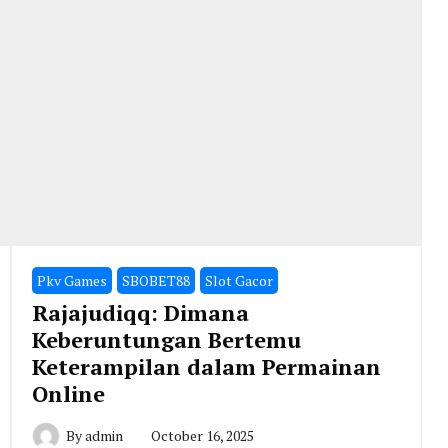
Pkv Games
SBOBET88
Slot Gacor
Rajajudiqq: Dimana
Keberuntungan Bertemu
Keterampilan dalam Permainan
Online
By
admin
October 16, 2025